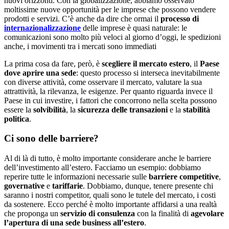
nuovi orizzonti. Con la globalizzazione, abbiamo osservato
moltissime nuove opportunità per le imprese che possono vendere
prodotti e servizi. C’è anche da dire che ormai il
processo di
internazionalizzazione
delle imprese è quasi naturale: le
comunicazioni sono molto più veloci al giorno d’oggi, le spedizioni
anche, i movimenti tra i mercati sono immediati
La prima cosa da fare, però, è
scegliere il mercato
estero
, il
Paese
dove aprire una sede
: questo processo si interseca inevitabilmente
con diverse attività, come osservare il mercato, valutare la sua
attrattività, la rilevanza, le esigenze. Per quanto riguarda invece il
Paese in cui investire, i fattori che concorrono nella scelta possono
essere la
solvibilità
, la
sicurezza delle transazioni
e la
stabilità
politica
.
Ci sono delle barriere?
Al di là di tutto, è molto importante considerare anche le barriere
dell’investimento all’estero. Facciamo un esempio: dobbiamo
reperire tutte le informazioni necessarie sulle
barriere competitive
,
governative
e
tariffarie
. Dobbiamo, dunque, tenere presente chi
saranno i nostri competitor, quali sono le tutele del mercato, i costi
da sostenere. Ecco perché è molto importante affidarsi a una realtà
che proponga un
servizio di consulenza
con la finalità di
agevolare
l’apertura di una sede business all’estero
.