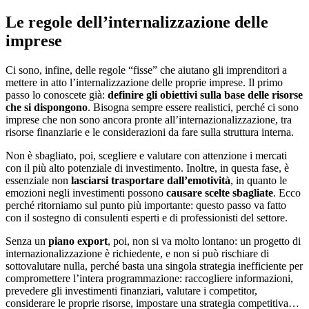
Le regole dell’internalizzazione delle
imprese
Ci sono, infine, delle regole “fisse” che aiutano gli imprenditori a
mettere in atto l’internalizzazione delle proprie imprese. Il primo
passo lo conoscete già:
definire gli obiettivi sulla base delle risorse
che si dispongono
. Bisogna sempre essere realistici, perché ci sono
imprese che non sono ancora pronte all’internazionalizzazione, tra
risorse finanziarie e le considerazioni da fare sulla struttura interna.
Non è sbagliato, poi, scegliere e valutare con attenzione i mercati
con il più alto potenziale di investimento. Inoltre, in questa fase, è
essenziale non
lasciarsi trasportare dall’emotività
, in quanto le
emozioni negli investimenti possono
causare scelte sbagliate
. Ecco
perché ritorniamo sul punto più importante: questo passo va fatto
con il sostegno di consulenti esperti e di professionisti del settore.
Senza un
piano export
, poi, non si va molto lontano: un progetto di
internazionalizzazione è richiedente, e non si può rischiare di
sottovalutare nulla, perché basta una singola strategia inefficiente per
compromettere l’intera programmazione: raccogliere informazioni,
prevedere gli investimenti finanziari, valutare i competitor,
considerare le proprie risorse, impostare una strategia competitiva…