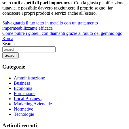
sono
tutti aspetti di pari importanza
. Con la giusta pianificazione,
tuttavia, è possibile davvero raggiungere il proprio sogno: far
conoscere i propri prodotti e servizi anche all’estero.
Navigazione
Salvaguarda il tuo tetto in metallo con un trattamento
impermeabilizzante efficace
articoli
Come pulire i gioielli con diamanti grazie all’aiuto del gemmologo
Roma
Search
Search
Categorie
Amministrazione
Business
Economia
Formazione
Local Business
Marketing Aziendale
Normative
Tecnologie
Articoli recenti