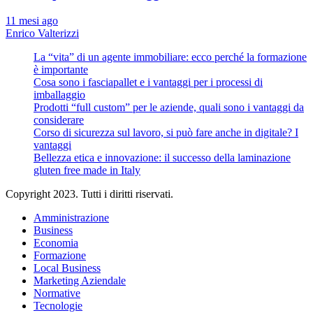
11 mesi ago
Enrico Valterizzi
La “vita” di un agente immobiliare: ecco perché la formazione
è importante
Cosa sono i fasciapallet e i vantaggi per i processi di
imballaggio
Prodotti “full custom” per le aziende, quali sono i vantaggi da
considerare
Corso di sicurezza sul lavoro, si può fare anche in digitale? I
vantaggi
Bellezza etica e innovazione: il successo della laminazione
gluten free made in Italy
Copyright 2023. Tutti i diritti riservati.
Amministrazione
Business
Economia
Formazione
Local Business
Marketing Aziendale
Normative
Tecnologie