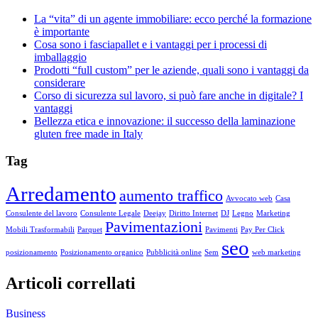
La “vita” di un agente immobiliare: ecco perché la formazione
è importante
Cosa sono i fasciapallet e i vantaggi per i processi di
imballaggio
Prodotti “full custom” per le aziende, quali sono i vantaggi da
considerare
Corso di sicurezza sul lavoro, si può fare anche in digitale? I
vantaggi
Bellezza etica e innovazione: il successo della laminazione
gluten free made in Italy
Tag
Arredamento
aumento traffico
Avvocato web
Casa
Consulente del lavoro
Consulente Legale
Deejay
Diritto Internet
DJ
Legno
Marketing
Pavimentazioni
Mobili Trasformabili
Parquet
Pavimenti
Pay Per Click
seo
posizionamento
Posizionamento organico
Pubblicità online
Sem
web marketing
Articoli correllati
Business