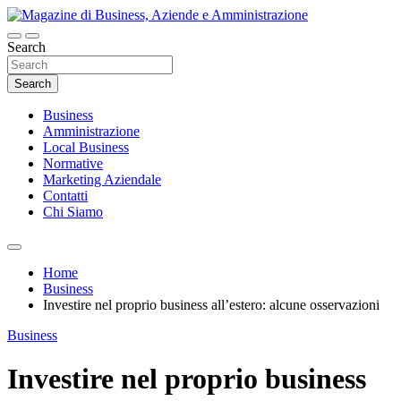
Skip
to
content
Search
Magazine di Business, Aziende e
Amministrazione
Search
Business
Amministrazione
Local Business
Normative
Marketing Aziendale
Contatti
Chi Siamo
Home
Business
Investire nel proprio business all’estero: alcune osservazioni
Business
Investire nel proprio business