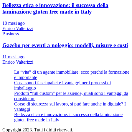
Bellezza etica e innovazione: il successo della
laminazione gluten free made in Italy
10 mesi ago
Enrico Valterizzi
Business
Gazebo per eventi a noleggio: modelli, misure e costi
11 mesi ago
Enrico Valterizzi
La “vita” di un agente immobiliare: ecco perché la formazione
è importante
Cosa sono i fasciapallet e i vantaggi per i processi di
imballaggio
Prodotti “full custom” per le aziende, quali sono i vantaggi da
considerare
Corso di sicurezza sul lavoro, si può fare anche in digitale? I
vantaggi
Bellezza etica e innovazione: il successo della laminazione
gluten free made in Italy
Copyright 2023. Tutti i diritti riservati.