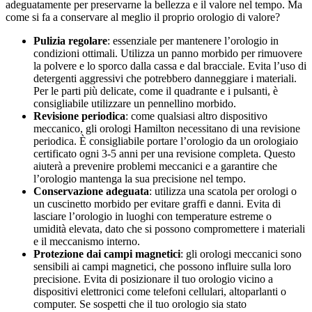
adeguatamente per preservarne la bellezza e il valore nel tempo. Ma
come si fa a conservare al meglio il proprio orologio di valore?
Pulizia regolare
: essenziale per mantenere l’orologio in
condizioni ottimali. Utilizza un panno morbido per rimuovere
la polvere e lo sporco dalla cassa e dal bracciale. Evita l’uso di
detergenti aggressivi che potrebbero danneggiare i materiali.
Per le parti più delicate, come il quadrante e i pulsanti, è
consigliabile utilizzare un pennellino morbido.
Revisione periodica
: come qualsiasi altro dispositivo
meccanico, gli orologi Hamilton necessitano di una revisione
periodica. È consigliabile portare l’orologio da un orologiaio
certificato ogni 3-5 anni per una revisione completa. Questo
aiuterà a prevenire problemi meccanici e a garantire che
l’orologio mantenga la sua precisione nel tempo.
Conservazione adeguata
: utilizza una scatola per orologi o
un cuscinetto morbido per evitare graffi e danni. Evita di
lasciare l’orologio in luoghi con temperature estreme o
umidità elevata, dato che si possono compromettere i materiali
e il meccanismo interno.
Protezione dai campi magnetici
: gli orologi meccanici sono
sensibili ai campi magnetici, che possono influire sulla loro
precisione. Evita di posizionare il tuo orologio vicino a
dispositivi elettronici come telefoni cellulari, altoparlanti o
computer. Se sospetti che il tuo orologio sia stato