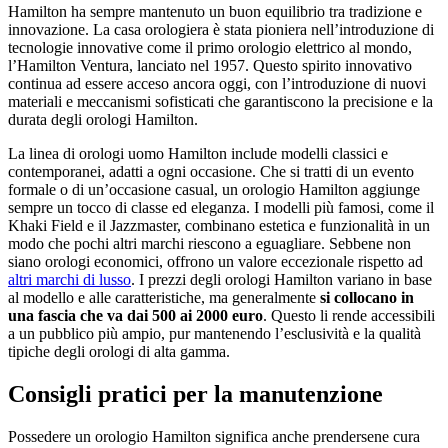
Hamilton ha sempre mantenuto un buon equilibrio tra tradizione e
innovazione. La casa orologiera è stata pioniera nell’introduzione di
tecnologie innovative come il primo orologio elettrico al mondo,
l’Hamilton Ventura, lanciato nel 1957. Questo spirito innovativo
continua ad essere acceso ancora oggi, con l’introduzione di nuovi
materiali e meccanismi sofisticati che garantiscono la precisione e la
durata degli orologi Hamilton.
La linea di orologi uomo Hamilton include modelli classici e
contemporanei, adatti a ogni occasione. Che si tratti di un evento
formale o di un’occasione casual, un orologio Hamilton aggiunge
sempre un tocco di classe ed eleganza. I modelli più famosi, come il
Khaki Field e il Jazzmaster, combinano estetica e funzionalità in un
modo che pochi altri marchi riescono a eguagliare. Sebbene non
siano orologi economici, offrono un valore eccezionale rispetto ad
altri marchi di lusso
. I prezzi degli orologi Hamilton variano in base
al modello e alle caratteristiche, ma generalmente
si collocano in
una fascia che va dai 500 ai 2000 euro
. Questo li rende accessibili
a un pubblico più ampio, pur mantenendo l’esclusività e la qualità
tipiche degli orologi di alta gamma.
Consigli pratici per la manutenzione
Possedere un orologio Hamilton significa anche prendersene cura