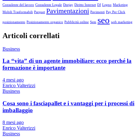
Consulente del lavoro
Consulente Legale
Deejay
Diritto Internet
DJ
Legno
Marketing
Pavimentazioni
Mobili Trasformabili
Parquet
Pavimenti
Pay Per Click
seo
posizionamento
Posizionamento organico
Pubblicità online
Sem
web marketing
Articoli correllati
Business
La “vita” di un agente immobiliare: ecco perché la
formazione è importante
4 mesi ago
Enrico Valterizzi
Business
Cosa sono i fasciapallet e i vantaggi per i processi di
imballaggio
8 mesi ago
Enrico Valterizzi
Business