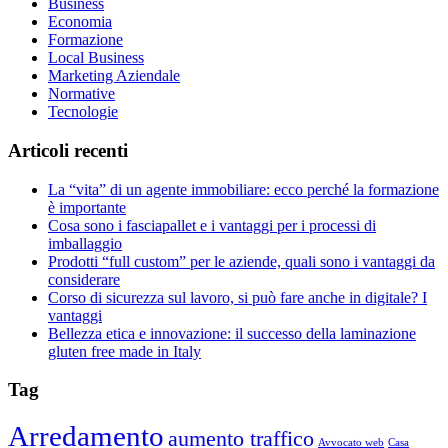
Business
Economia
Formazione
Local Business
Marketing Aziendale
Normative
Tecnologie
Articoli recenti
La “vita” di un agente immobiliare: ecco perché la formazione
è importante
Cosa sono i fasciapallet e i vantaggi per i processi di
imballaggio
Prodotti “full custom” per le aziende, quali sono i vantaggi da
considerare
Corso di sicurezza sul lavoro, si può fare anche in digitale? I
vantaggi
Bellezza etica e innovazione: il successo della laminazione
gluten free made in Italy
Tag
Arredamento
aumento traffico
Avvocato web
Casa