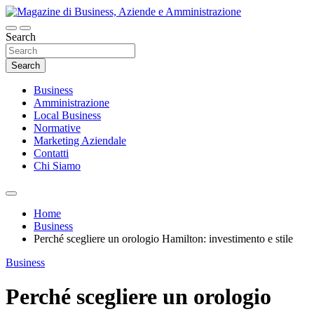
Skip
to
content
Search
Magazine di Business, Aziende e
Amministrazione
Search
Business
Amministrazione
Local Business
Normative
Marketing Aziendale
Contatti
Chi Siamo
Home
Business
Perché scegliere un orologio Hamilton: investimento e stile
Business
Perché scegliere un orologio