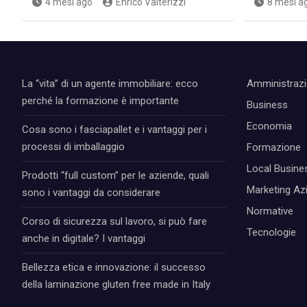
4 mesi ago
Enrico Valterizzi
8 mesi a
La “vita” di un agente immobiliare: ecco
Amministraz
perché la formazione è importante
Business
Economia
Cosa sono i fasciapallet e i vantaggi per i
processi di imballaggio
Formazione
Local Busine
Prodotti “full custom” per le aziende, quali
Marketing Az
sono i vantaggi da considerare
Normative
Corso di sicurezza sul lavoro, si può fare
Tecnologie
anche in digitale? I vantaggi
Bellezza etica e innovazione: il successo
della laminazione gluten free made in Italy