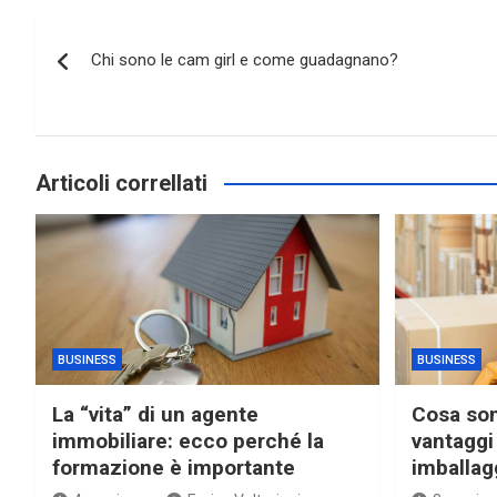
Navigazione
Chi sono le cam girl e come guadagnano?
articoli
Articoli correllati
BUSINESS
BUSINESS
La “vita” di un agente
Cosa sono
immobiliare: ecco perché la
vantaggi 
formazione è importante
imballag