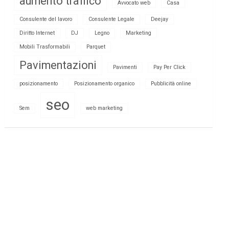
aumento traffico
Avvocato web
Casa
Consulente del lavoro
Consulente Legale
Deejay
Diritto Internet
DJ
Legno
Marketing
Mobili Trasformabili
Parquet
Pavimentazioni
Pavimenti
Pay Per Click
posizionamento
Posizionamento organico
Pubblicità online
seo
Sem
web marketing