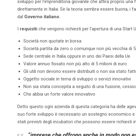
sviluppo per l’imprenditoria giovanile che attira proprio una
direttamente in Italia. Se la teoria sembra essere buona, i f
dal
Governo italiano.
I
requisiti
che vengono richiesti per l’apertura di una Start 
Società non quotate in borsa
Società partita da zero o comunque non più vecchia di 5
Sede centrale in Italia oppure in uno dei Paesi della Ue
Valore annuo fissato non più alto di 5 milioni di euro
Gli utili non devono essere distribuiti o non sia stato fat
Oggetto sociale in tema di sviluppo o servizi innovativi
Non sia stata concepita a seguito di una fusione, cessi
Che abbia un forte valore innovativo
Detto questo ogni azienda di questa categoria ha delle agevo
suo forte sviluppo è necessario un sostegno economico e m
stati previsti degli incubatori che possono essere richiesti 
“imprese che offrono anche in modo non esc