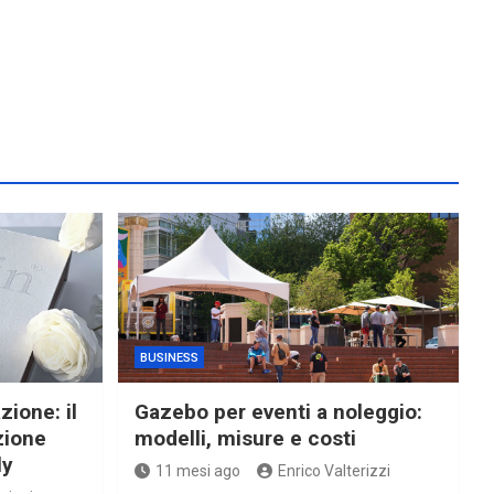
BUSINESS
zione: il
Gazebo per eventi a noleggio:
zione
modelli, misure e costi
ly
11 mesi ago
Enrico Valterizzi