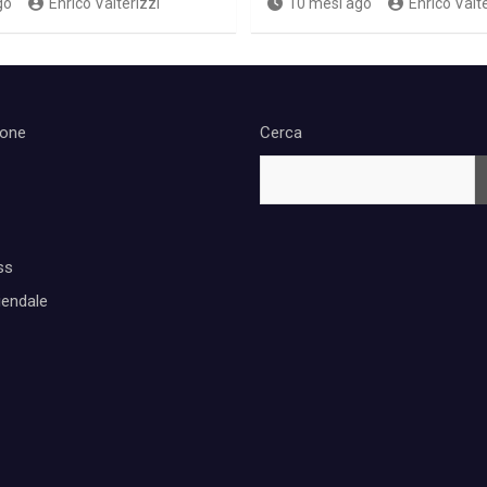
go
Enrico Valterizzi
10 mesi ago
Enrico Valte
ione
Cerca
ss
iendale