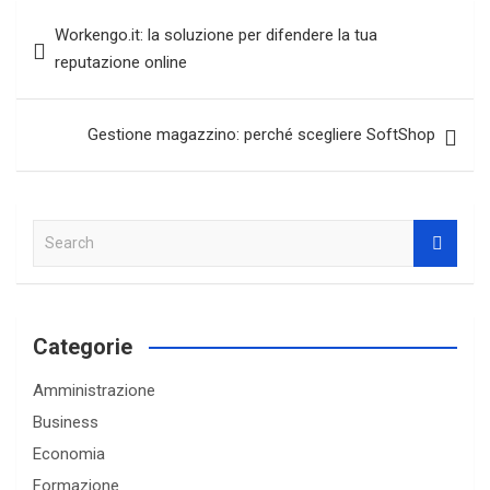
Navigazione
Workengo.it: la soluzione per difendere la tua
articoli
reputazione online
Gestione magazzino: perché scegliere SoftShop
S
e
a
r
c
Categorie
h
Amministrazione
Business
Economia
Formazione