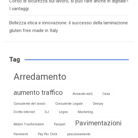
Corso di sicurezza sul lavoro, si può fare anche in digitale?
I vantaggi
Bellezza etica e innovazione: il successo della laminazione
gluten free made in Italy
Tag
Arredamento
aumento traffico
Avvocato web
Casa
Consulente del lavoro
Consulente Legale
Deejay
Diritto Internet
DJ
Legno
Marketing
Pavimentazioni
Mobili Trasformabili
Parquet
Pavimenti
Pay Per Click
posizionamento