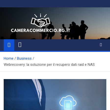
Skip
to
content
Magazine di Business, Aziende
e Amministrazione
Home
Business
Webrecovery: la soluzione per il recupero dati raid e NAS