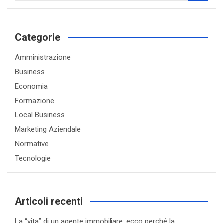
a
r
c
Categorie
h
Amministrazione
Business
Economia
Formazione
Local Business
Marketing Aziendale
Normative
Tecnologie
Articoli recenti
La “vita” di un agente immobiliare: ecco perché la