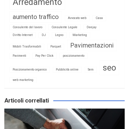
Arredamento
aumento traffico
Avvocato web
Casa
Consulente del lavoro
Consulente Legale
Deejay
Diritto Internet
DJ
Legno
Marketing
Pavimentazioni
Mobili Trasformabili
Parquet
Pavimenti
Pay Per Click
posizionamento
seo
Posizionamento organico
Pubblicità online
Sem
web marketing
Articoli correllati