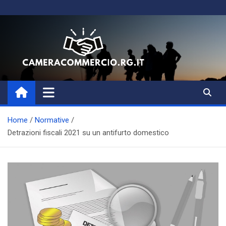
Skip
to
content
Magazine di Business, Aziende
e Amministrazione
Home
Normative
Detrazioni fiscali 2021 su un antifurto domestico