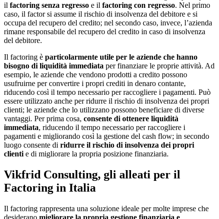
il
factoring senza regresso
e il
factoring con regresso
. Nel primo
caso, il factor si assume il rischio di insolvenza del debitore e si
occupa del recupero del credito; nel secondo caso, invece, l’azienda
rimane responsabile del recupero del credito in caso di insolvenza
del debitore.
Il factoring è
particolarmente utile per le aziende che hanno
bisogno di liquidità immediata
per finanziare le proprie attività. Ad
esempio, le aziende che vendono prodotti a credito possono
usufruirne per convertire i propri crediti in denaro contante,
riducendo così il tempo necessario per raccogliere i pagamenti. Può
essere utilizzato anche per ridurre il rischio di insolvenza dei propri
clienti; le aziende che lo utilizzano possono beneficiare di diverse
vantaggi. Per prima cosa,
consente di ottenere liquidità
immediata
, riducendo il tempo necessario per raccogliere i
pagamenti e migliorando così la gestione del cash flow; in secondo
luogo consente di
ridurre il rischio di insolvenza dei propri
clienti
e di migliorare la propria posizione finanziaria.
Vikfrid Consulting, gli alleati per il
Factoring in Italia
Il factoring rappresenta una soluzione ideale per molte imprese che
desiderano
migliorare la propria gestione finanziaria e