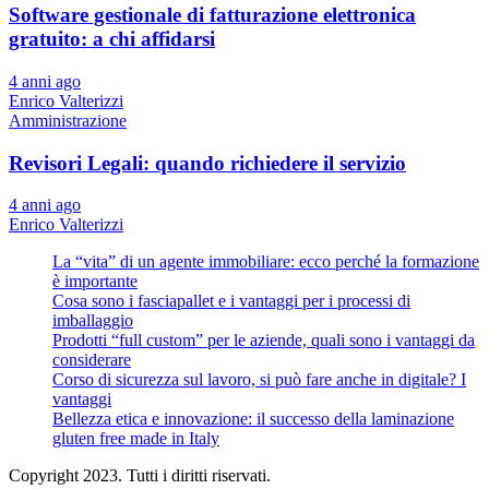
Software gestionale di fatturazione elettronica
gratuito: a chi affidarsi
4 anni ago
Enrico Valterizzi
Amministrazione
Revisori Legali: quando richiedere il servizio
4 anni ago
Enrico Valterizzi
La “vita” di un agente immobiliare: ecco perché la formazione
è importante
Cosa sono i fasciapallet e i vantaggi per i processi di
imballaggio
Prodotti “full custom” per le aziende, quali sono i vantaggi da
considerare
Corso di sicurezza sul lavoro, si può fare anche in digitale? I
vantaggi
Bellezza etica e innovazione: il successo della laminazione
gluten free made in Italy
Copyright 2023. Tutti i diritti riservati.