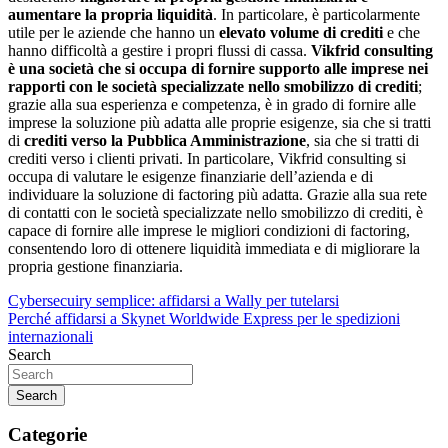
aumentare la propria liquidità
. In particolare, è particolarmente
utile per le aziende che hanno un
elevato volume di crediti
e che
hanno difficoltà a gestire i propri flussi di cassa.
Vikfrid consulting
è una società che si occupa di fornire supporto alle imprese nei
rapporti con le società specializzate nello smobilizzo di crediti
;
grazie alla sua esperienza e competenza, è in grado di fornire alle
imprese la soluzione più adatta alle proprie esigenze, sia che si tratti
di
crediti verso la Pubblica Amministrazione
, sia che si tratti di
crediti verso i clienti privati. In particolare, Vikfrid consulting si
occupa di valutare le esigenze finanziarie dell’azienda e di
individuare la soluzione di factoring più adatta. Grazie alla sua rete
di contatti con le società specializzate nello smobilizzo di crediti, è
capace di fornire alle imprese le migliori condizioni di factoring,
consentendo loro di ottenere liquidità immediata e di migliorare la
propria gestione finanziaria.
Navigazione
Cybersecuiry semplice: affidarsi a Wally per tutelarsi
Perché affidarsi a Skynet Worldwide Express per le spedizioni
articoli
internazionali
Search
Search
Categorie