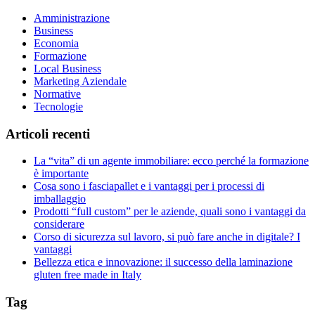
Amministrazione
Business
Economia
Formazione
Local Business
Marketing Aziendale
Normative
Tecnologie
Articoli recenti
La “vita” di un agente immobiliare: ecco perché la formazione
è importante
Cosa sono i fasciapallet e i vantaggi per i processi di
imballaggio
Prodotti “full custom” per le aziende, quali sono i vantaggi da
considerare
Corso di sicurezza sul lavoro, si può fare anche in digitale? I
vantaggi
Bellezza etica e innovazione: il successo della laminazione
gluten free made in Italy
Tag