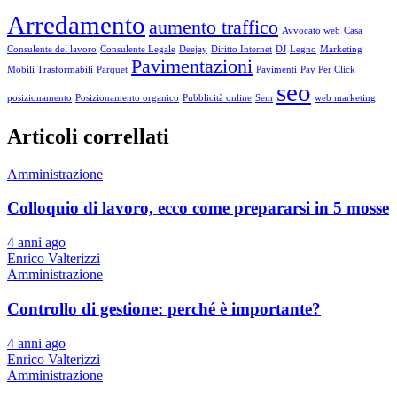
Arredamento
aumento traffico
Avvocato web
Casa
Consulente del lavoro
Consulente Legale
Deejay
Diritto Internet
DJ
Legno
Marketing
Pavimentazioni
Mobili Trasformabili
Parquet
Pavimenti
Pay Per Click
seo
posizionamento
Posizionamento organico
Pubblicità online
Sem
web marketing
Articoli correllati
Amministrazione
Colloquio di lavoro, ecco come prepararsi in 5 mosse
4 anni ago
Enrico Valterizzi
Amministrazione
Controllo di gestione: perché è importante?
4 anni ago
Enrico Valterizzi
Amministrazione