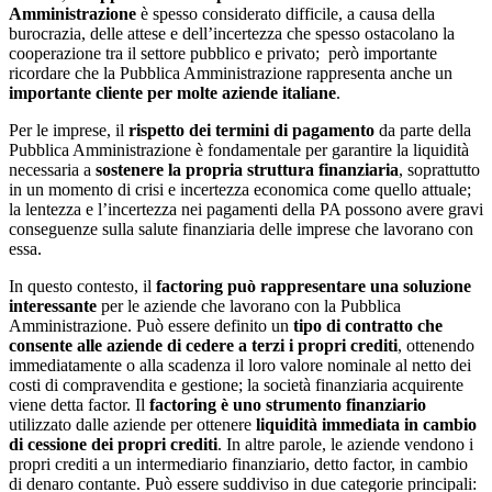
Amministrazione
è spesso considerato difficile, a causa della
burocrazia, delle attese e dell’incertezza che spesso ostacolano la
cooperazione tra il settore pubblico e privato; però importante
ricordare che la Pubblica Amministrazione rappresenta anche un
importante cliente per molte aziende italiane
.
Per le imprese, il
rispetto dei termini di pagamento
da parte della
Pubblica Amministrazione è fondamentale per garantire la liquidità
necessaria a
sostenere la propria struttura finanziaria
, soprattutto
in un momento di crisi e incertezza economica come quello attuale;
la lentezza e l’incertezza nei pagamenti della PA possono avere gravi
conseguenze sulla salute finanziaria delle imprese che lavorano con
essa.
In questo contesto, il
factoring può rappresentare una soluzione
interessante
per le aziende che lavorano con la Pubblica
Amministrazione. Può essere definito un
tipo di contratto che
consente alle aziende di cedere a terzi i propri crediti
, ottenendo
immediatamente o alla scadenza il loro valore nominale al netto dei
costi di compravendita e gestione; la società finanziaria acquirente
viene detta factor. Il
factoring è uno strumento finanziario
utilizzato dalle aziende per ottenere
liquidità immediata in cambio
di cessione dei propri crediti
. In altre parole, le aziende vendono i
propri crediti a un intermediario finanziario, detto factor, in cambio
di denaro contante. Può essere suddiviso in due categorie principali: