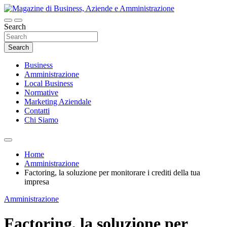
Skip
to
content
Search
Magazine di Business, Aziende e
Amministrazione
Search
Business
Amministrazione
Local Business
Normative
Marketing Aziendale
Contatti
Chi Siamo
Home
Amministrazione
Factoring, la soluzione per monitorare i crediti della tua
impresa
Amministrazione
Factoring, la soluzione per