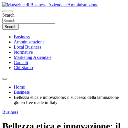
Skip
to
content
Search
Magazine di Business, Aziende e
Amministrazione
Search
Business
Amministrazione
Local Business
Normative
Marketing Aziendale
Contatti
Chi Siamo
Home
Business
Bellezza etica e innovazione: il successo della laminazione
gluten free made in Italy
Business
Bellezza etica e innovazione: il