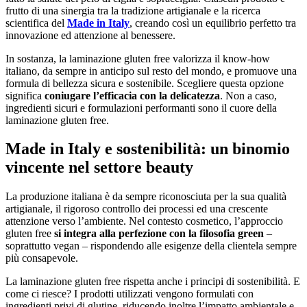
frutto di una sinergia tra la tradizione artigianale e la ricerca
scientifica del
Made in Italy
, creando così un equilibrio perfetto tra
innovazione ed attenzione al benessere.
In sostanza, la laminazione gluten free valorizza il know-how
italiano, da sempre in anticipo sul resto del mondo, e promuove una
formula di bellezza sicura e sostenibile. Scegliere questa opzione
significa
coniugare l’efficacia con la delicatezza
. Non a caso,
ingredienti sicuri e formulazioni performanti sono il cuore della
laminazione gluten free.
Made in Italy e sostenibilità: un binomio
vincente nel settore beauty
La produzione italiana è da sempre riconosciuta per la sua qualità
artigianale, il rigoroso controllo dei processi ed una crescente
attenzione verso l’ambiente. Nel contesto cosmetico, l’approccio
gluten free
si integra alla perfezione con la filosofia green
–
soprattutto vegan – rispondendo alle esigenze della clientela sempre
più consapevole.
La laminazione gluten free rispetta anche i principi di sostenibilità. E
come ci riesce? I prodotti utilizzati vengono formulati con
ingredienti privi di glutine, riducendo inoltre l’impatto ambientale e