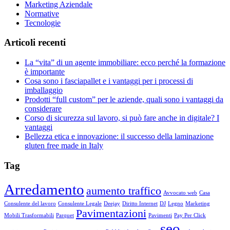
Marketing Aziendale
Normative
Tecnologie
Articoli recenti
La “vita” di un agente immobiliare: ecco perché la formazione
è importante
Cosa sono i fasciapallet e i vantaggi per i processi di
imballaggio
Prodotti “full custom” per le aziende, quali sono i vantaggi da
considerare
Corso di sicurezza sul lavoro, si può fare anche in digitale? I
vantaggi
Bellezza etica e innovazione: il successo della laminazione
gluten free made in Italy
Tag
Arredamento
aumento traffico
Avvocato web
Casa
Consulente del lavoro
Consulente Legale
Deejay
Diritto Internet
DJ
Legno
Marketing
Pavimentazioni
Mobili Trasformabili
Parquet
Pavimenti
Pay Per Click
seo