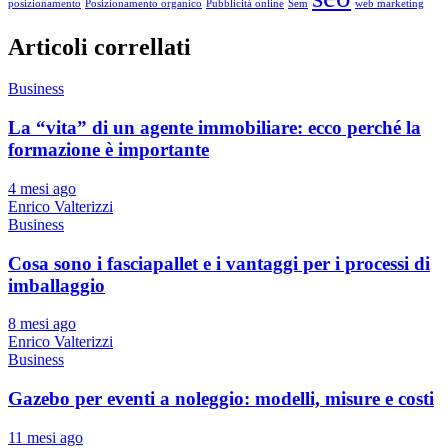
posizionamento
Posizionamento organico
Pubblicità online
Sem
web marketing
Articoli correllati
Business
La “vita” di un agente immobiliare: ecco perché la
formazione è importante
4 mesi ago
Enrico Valterizzi
Business
Cosa sono i fasciapallet e i vantaggi per i processi di
imballaggio
8 mesi ago
Enrico Valterizzi
Business
Gazebo per eventi a noleggio: modelli, misure e costi
11 mesi ago