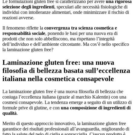
Le formulazioni gluten free si caratterizzano per avere
una rigorosa
selezione degli ingredienti
, speculari alle necessità fisiologiche di
individui con intolleranze alimentari, onde minimizzare il rischio di
reazioni avverse.
Il fenomeno riflette la
convergenza tra scienza cosmetica e
responsabilità sociale
, ponendo le basi per una nuova era di
prodotti che non solo abbelliscono, ma rispettano l’integrità
dell’individuo e dell’ambiente circostante. Ma cos’è nello specifico
la laminazione gluten free?
Laminazione gluten free: una nuova
filosofia di bellezza basata sull’eccellenza
italiana nella cosmetica consapevole
La laminazione gluten free è una nuova filosofia di bellezza che
coniuga l’eccellenza italiana (grazie al marchio Kalentin) con una
cosmesi consapevole. La tendenza emerge a seguito di un utilizzo di
formule prive di glutine, e con
una composizione di ingredienti di
qualità
.
Merito di questo approccio innovativo, la laminazione gluten free
garantisce dei risultati professionali all’avanguardia, migliorando di
fatto la salute del pelo di ciglia e sopracciglia. Ciascun prodotto è