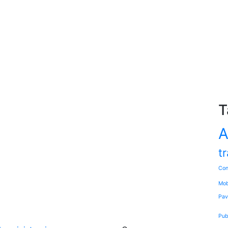
T
A
tr
Con
Mob
Pav
Pub