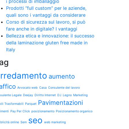
i processi di imballaggio
Prodotti “full custom” per le aziende,
quali sono i vantaggi da considerare
Corso di sicurezza sul lavoro, si può
fare anche in digitale? I vantaggi
Bellezza etica e innovazione: il successo
della laminazione gluten free made in
Italy
ag
rredamento
aumento
affico
Avvocato web
Casa
Consulente del lavoro
sulente Legale
Deejay
Diritto Internet
DJ
Legno
Marketing
Pavimentazioni
ili Trasformabili
Parquet
imenti
Pay Per Click
posizionamento
Posizionamento organico
seo
blicità online
Sem
web marketing