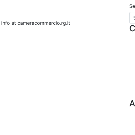
Se
zo info at cameracommercio.rg.it
C
A