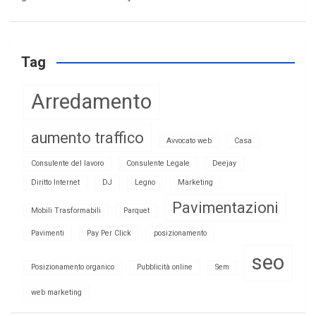
Tag
Arredamento
aumento traffico
Avvocato web
Casa
Consulente del lavoro
Consulente Legale
Deejay
Diritto Internet
DJ
Legno
Marketing
Pavimentazioni
Mobili Trasformabili
Parquet
Pavimenti
Pay Per Click
posizionamento
seo
Posizionamento organico
Pubblicità online
Sem
web marketing