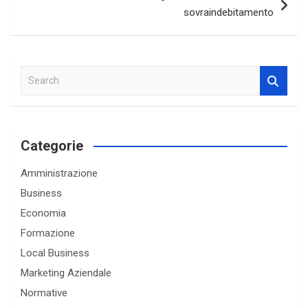
sovraindebitamento
S
e
a
r
c
Categorie
h
Amministrazione
Business
Economia
Formazione
Local Business
Marketing Aziendale
Normative