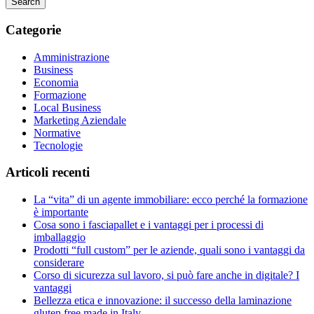
Search
Categorie
Amministrazione
Business
Economia
Formazione
Local Business
Marketing Aziendale
Normative
Tecnologie
Articoli recenti
La “vita” di un agente immobiliare: ecco perché la formazione
è importante
Cosa sono i fasciapallet e i vantaggi per i processi di
imballaggio
Prodotti “full custom” per le aziende, quali sono i vantaggi da
considerare
Corso di sicurezza sul lavoro, si può fare anche in digitale? I
vantaggi
Bellezza etica e innovazione: il successo della laminazione
gluten free made in Italy