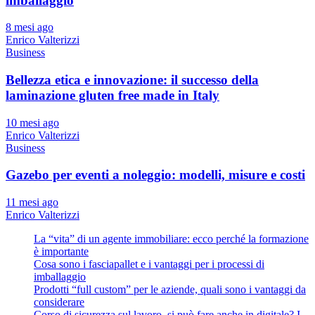
imballaggio
8 mesi ago
Enrico Valterizzi
Business
Bellezza etica e innovazione: il successo della
laminazione gluten free made in Italy
10 mesi ago
Enrico Valterizzi
Business
Gazebo per eventi a noleggio: modelli, misure e costi
11 mesi ago
Enrico Valterizzi
La “vita” di un agente immobiliare: ecco perché la formazione
è importante
Cosa sono i fasciapallet e i vantaggi per i processi di
imballaggio
Prodotti “full custom” per le aziende, quali sono i vantaggi da
considerare
Corso di sicurezza sul lavoro, si può fare anche in digitale? I