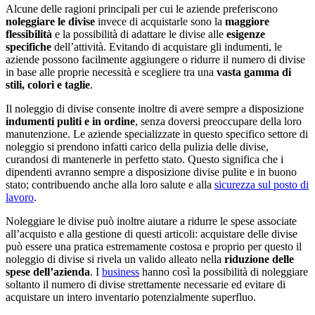
Alcune delle ragioni principali per cui le aziende preferiscono
noleggiare le divise
invece di acquistarle sono la
maggiore
flessibilità
e la possibilità di adattare le divise alle
esigenze
specifiche
dell’attività. Evitando di acquistare gli indumenti, le
aziende possono facilmente aggiungere o ridurre il numero di divise
in base alle proprie necessità e scegliere tra una
vasta gamma di
stili, colori e taglie
.
Il noleggio di divise consente inoltre di avere sempre a disposizione
indumenti puliti e in ordine
, senza doversi preoccupare della loro
manutenzione. Le aziende specializzate in questo specifico settore di
noleggio si prendono infatti carico della pulizia delle divise,
curandosi di mantenerle in perfetto stato. Questo significa che i
dipendenti avranno sempre a disposizione divise pulite e in buono
stato; contribuendo anche alla loro salute e alla
sicurezza sul posto di
lavoro
.
Noleggiare le divise può inoltre aiutare a ridurre le spese associate
all’acquisto e alla gestione di questi articoli: acquistare delle divise
può essere una pratica estremamente costosa e proprio per questo il
noleggio di divise si rivela un valido alleato nella
riduzione delle
spese dell’azienda
. I
business
hanno così la possibilità di noleggiare
soltanto il numero di divise strettamente necessarie ed evitare di
acquistare un intero inventario potenzialmente superfluo.