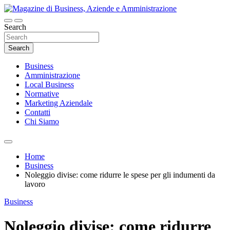
Skip
to
content
Search
Magazine di Business, Aziende e
Amministrazione
Search
Business
Amministrazione
Local Business
Normative
Marketing Aziendale
Contatti
Chi Siamo
Home
Business
Noleggio divise: come ridurre le spese per gli indumenti da
lavoro
Business
Noleggio divise: come ridurre