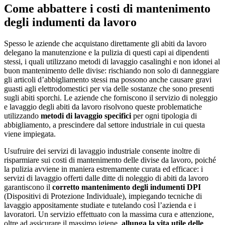
Come abbattere i costi di mantenimento
degli indumenti da lavoro
Spesso le aziende che acquistano direttamente gli abiti da lavoro
delegano la manutenzione e la pulizia di questi capi ai dipendenti
stessi, i quali utilizzano metodi di lavaggio casalinghi e non idonei al
buon mantenimento delle divise: rischiando non solo di danneggiare
gli articoli d’abbigliamento stessi ma possono anche causare gravi
guasti agli elettrodomestici per via delle sostanze che sono presenti
sugli abiti sporchi. Le aziende che forniscono il servizio di noleggio
e lavaggio degli abiti da lavoro risolvono queste problematiche
utilizzando
metodi di lavaggio specifici
per ogni tipologia di
abbigliamento, a prescindere dal settore industriale in cui questa
viene impiegata.
Usufruire dei servizi di lavaggio industriale consente inoltre di
risparmiare sui costi di mantenimento delle divise da lavoro, poiché
la pulizia avviene in maniera estremamente curata ed efficace: i
servizi di lavaggio offerti dalle ditte di noleggio di abiti da lavoro
garantiscono il
corretto mantenimento degli indumenti DPI
(Dispositivi di Protezione Individuale), impiegando tecniche di
lavaggio appositamente studiate e tutelando così l’azienda e i
lavoratori. Un servizio effettuato con la massima cura e attenzione,
oltre ad assicurare il massimo igiene,
allunga la vita utile delle