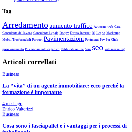
Tag
Arredamento
aumento traffico
Avvocato web
Casa
Consulente del lavoro
Consulente Legale
Deejay
Diritto Internet
DJ
Legno
Marketing
Pavimentazioni
Mobili Trasformabili
Parquet
Pavimenti
Pay Per Click
seo
posizionamento
Posizionamento organico
Pubblicità online
Sem
web marketing
Articoli correllati
Business
La “vita” di un agente immobiliare: ecco perché la
formazione è importante
4 mesi ago
Enrico Valterizzi
Business
Cosa sono i fasciapallet e i vantaggi per i processi di