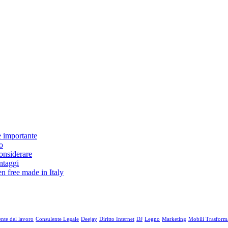
è importante
o
considerare
antaggi
en free made in Italy
nte del lavoro
Consulente Legale
Deejay
Diritto Internet
DJ
Legno
Marketing
Mobili Trasforma