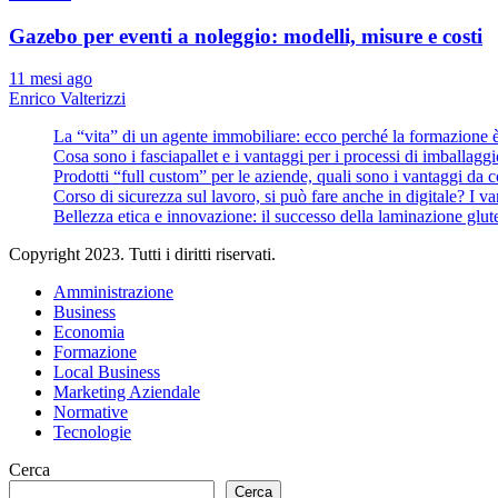
Gazebo per eventi a noleggio: modelli, misure e costi
11 mesi ago
Enrico Valterizzi
La “vita” di un agente immobiliare: ecco perché la formazione 
Cosa sono i fasciapallet e i vantaggi per i processi di imballaggi
Prodotti “full custom” per le aziende, quali sono i vantaggi da 
Corso di sicurezza sul lavoro, si può fare anche in digitale? I v
Bellezza etica e innovazione: il successo della laminazione glut
Copyright 2023. Tutti i diritti riservati.
Amministrazione
Business
Economia
Formazione
Local Business
Marketing Aziendale
Normative
Tecnologie
Cerca
Cerca