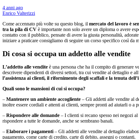
4 anni ago
Enrico Valterizzi
Come accennato più volte su questo blog, il
mercato del lavoro è se
tra la pila di CV
è importante non solo avere un diploma o avere esp
contatto con il pubblico, pensate di avere la giusta personalità, adorat
iniziare a praticare consigliamo di seguire un corso specifico così da m
Di cosa si occupa un addetto alle vendite
L’addetto alle vendite
è una persona che ha il compito di generare ve
descrivere dipendenti di diversi settori, tra cui vendite al dettaglio e
l’assistenza ai clienti, il rifornimento degli scaffali e la tenuta dell
Quali sono le mansioni di cui si occupa?
–
Mantenere un ambiente accogliente
– Gli addetti alle vendite al d
inoltre essere cordiali e attenti ai clienti, sempre pronti ad aiutarli o a 
–
Rispondere alle domande
– I clienti si recano spesso nei negozi a
rispondere a tutte le domande, anche se sembrano banali.
–
Elaborare i pagamenti
– Gli addetti alle vendite al dettaglio elabo
pagamento, come carte di credito, carte di debito, assegni o contanti.