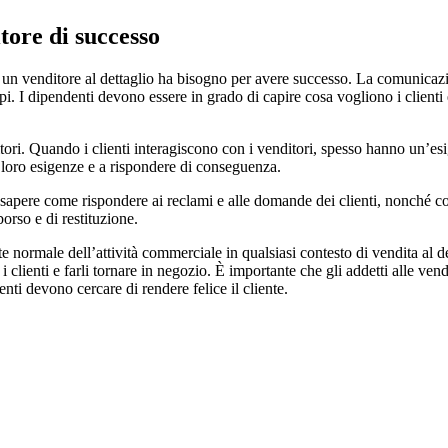
tore di successo
i un venditore al dettaglio ha bisogno per avere successo. La comunicazio
pi. I dipendenti devono essere in grado di capire cosa vogliono i clienti 
ori. Quando i clienti interagiscono con i venditori, spesso hanno un’esige
e loro esigenze e a rispondere di conseguenza.
sapere come rispondere ai reclami e alle domande dei clienti, nonché co
orso e di restituzione.
e normale dell’attività commerciale in qualsiasi contesto di vendita al de
i clienti e farli tornare in negozio. È importante che gli addetti alle ve
enti devono cercare di rendere felice il cliente.