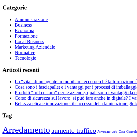
Categorie
Amministrazione
Business
Economia
Formazione
Local Business
Marketing Aziendale
Normative
Tecnologie
Articoli recenti
La “vita” di un agente immobiliare: ecco perché la formazione 
Cosa sono i fasciapallet e i vantaggi per i processi di imballaggi
Prodotti “full custom” per le aziende, quali sono i vantaggi da 
Corso di sicurezza sul lavoro, si può fare anche in digitale? I v
Bellezza etica e innovazione: il successo della laminazione glut
Tag
Arredamento
aumento traffico
Avvocato web
Casa
Consule