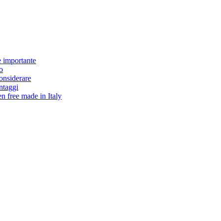
è importante
o
considerare
antaggi
en free made in Italy