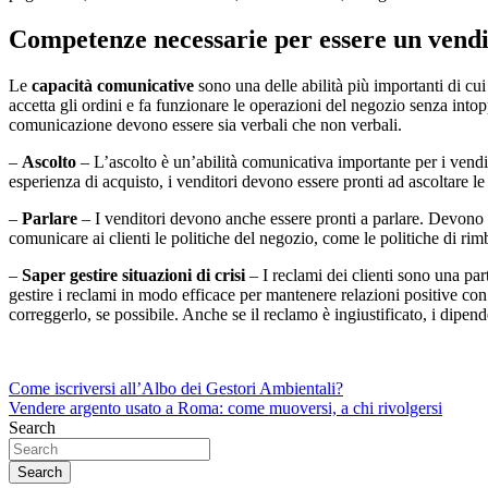
Competenze necessarie per essere un vendi
Le
capacità comunicative
sono una delle abilità più importanti di cu
accetta gli ordini e fa funzionare le operazioni del negozio senza intop
comunicazione devono essere sia verbali che non verbali.
–
Ascolto
– L’ascolto è un’abilità comunicativa importante per i vendit
esperienza di acquisto, i venditori devono essere pronti ad ascoltare l
–
Parlare
– I venditori devono anche essere pronti a parlare. Devono 
comunicare ai clienti le politiche del negozio, come le politiche di rimb
–
Saper gestire situazioni di crisi
– I reclami dei clienti sono una part
gestire i reclami in modo efficace per mantenere relazioni positive con 
correggerlo, se possibile. Anche se il reclamo è ingiustificato, i dipend
Navigazione
Come iscriversi all’Albo dei Gestori Ambientali?
Vendere argento usato a Roma: come muoversi, a chi rivolgersi
articoli
Search
Search