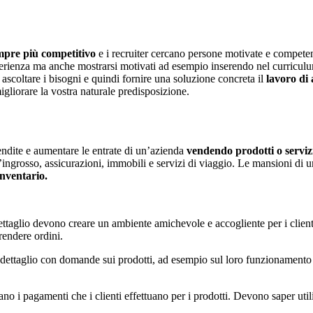
mpre più competitivo
e i recruiter cercano persone motivate e competent
erienza ma anche mostrarsi motivati ad esempio inserendo nel curricul
e ascoltare i bisogni e quindi fornire una soluzione concreta il
lavoro di 
igliorare la vostra naturale predisposizione.
ndite e aumentare le entrate di un’azienda
vendendo prodotti o servizi 
 all’ingrosso, assicurazioni, immobili e servizi di viaggio. Le mansioni d
’inventario.
ettaglio devono creare un ambiente amichevole e accogliente per i clienti
prendere ordini.
l dettaglio con domande sui prodotti, ad esempio sul loro funzionamento o
rano i pagamenti che i clienti effettuano per i prodotti. Devono saper util