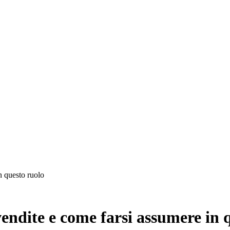
razione
n questo ruolo
 vendite e come farsi assumere in 