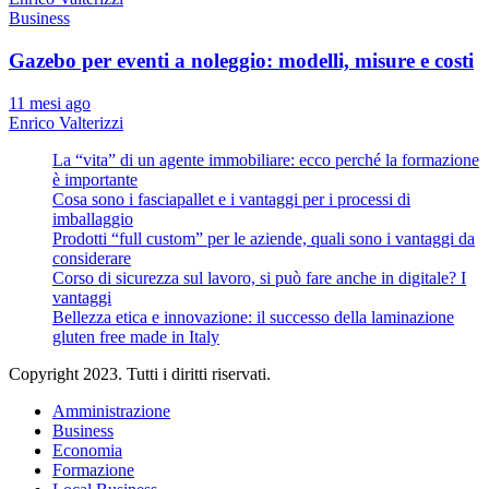
Business
Gazebo per eventi a noleggio: modelli, misure e costi
11 mesi ago
Enrico Valterizzi
La “vita” di un agente immobiliare: ecco perché la formazione
è importante
Cosa sono i fasciapallet e i vantaggi per i processi di
imballaggio
Prodotti “full custom” per le aziende, quali sono i vantaggi da
considerare
Corso di sicurezza sul lavoro, si può fare anche in digitale? I
vantaggi
Bellezza etica e innovazione: il successo della laminazione
gluten free made in Italy
Copyright 2023. Tutti i diritti riservati.
Amministrazione
Business
Economia
Formazione