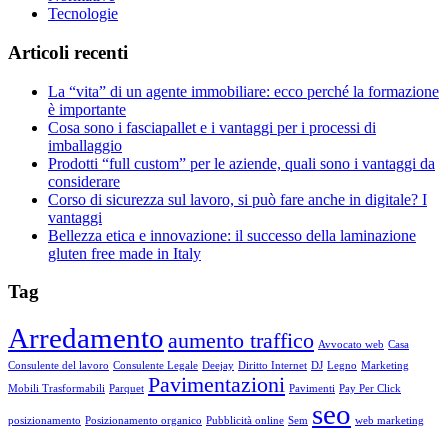
Tecnologie
Articoli recenti
La “vita” di un agente immobiliare: ecco perché la formazione
è importante
Cosa sono i fasciapallet e i vantaggi per i processi di
imballaggio
Prodotti “full custom” per le aziende, quali sono i vantaggi da
considerare
Corso di sicurezza sul lavoro, si può fare anche in digitale? I
vantaggi
Bellezza etica e innovazione: il successo della laminazione
gluten free made in Italy
Tag
Arredamento
aumento traffico
Avvocato web
Casa
Consulente del lavoro
Consulente Legale
Deejay
Diritto Internet
DJ
Legno
Marketing
Pavimentazioni
Mobili Trasformabili
Parquet
Pavimenti
Pay Per Click
seo
posizionamento
Posizionamento organico
Pubblicità online
Sem
web marketing