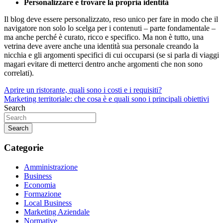
Personalizzare e trovare la propria identità
Il blog deve essere personalizzato, reso unico per fare in modo che il
navigatore non solo lo scelga per i contenuti – parte fondamentale –
ma anche perché è curato, ricco e specifico. Ma non è tutto, una
vetrina deve avere anche una identità sua personale creando la
nicchia e gli argomenti specifici di cui occuparsi (se si parla di viaggi
magari evitare di metterci dentro anche argomenti che non sono
correlati).
Navigazione
Aprire un ristorante, quali sono i costi e i requisiti?
Marketing territoriale: che cosa è e quali sono i principali obiettivi
articoli
Search
Search
Categorie
Amministrazione
Business
Economia
Formazione
Local Business
Marketing Aziendale
Normative