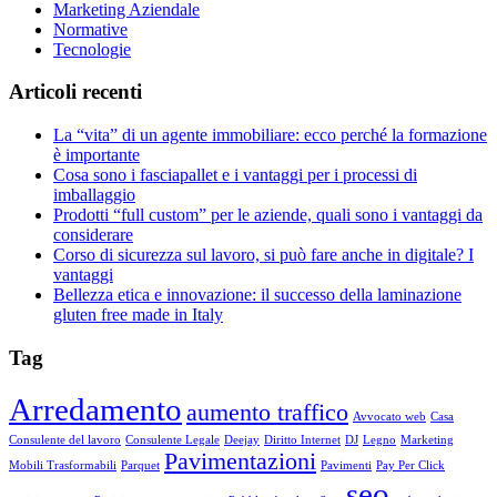
Marketing Aziendale
Normative
Tecnologie
Articoli recenti
La “vita” di un agente immobiliare: ecco perché la formazione
è importante
Cosa sono i fasciapallet e i vantaggi per i processi di
imballaggio
Prodotti “full custom” per le aziende, quali sono i vantaggi da
considerare
Corso di sicurezza sul lavoro, si può fare anche in digitale? I
vantaggi
Bellezza etica e innovazione: il successo della laminazione
gluten free made in Italy
Tag
Arredamento
aumento traffico
Avvocato web
Casa
Consulente del lavoro
Consulente Legale
Deejay
Diritto Internet
DJ
Legno
Marketing
Pavimentazioni
Mobili Trasformabili
Parquet
Pavimenti
Pay Per Click
seo