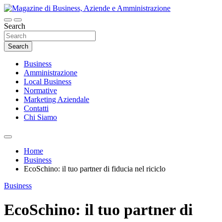
Skip
to
content
Search
Magazine di Business, Aziende e
Amministrazione
Search
Business
Amministrazione
Local Business
Normative
Marketing Aziendale
Contatti
Chi Siamo
Home
Business
EcoSchino: il tuo partner di fiducia nel riciclo
Business
EcoSchino: il tuo partner di