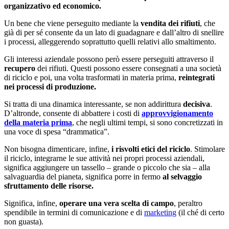
organizzativo ed economico.
Un bene che viene perseguito mediante la
vendita dei rifiuti
, che
già di per sé consente da un lato di guadagnare e dall’altro di snellire
i processi, alleggerendo soprattutto quelli relativi allo smaltimento.
Gli interessi aziendale possono però essere perseguiti attraverso il
recupero
dei rifiuti. Questi possono essere consegnati a una società
di riciclo e poi, una volta trasformati in materia prima,
reintegrati
nei processi di produzione.
Si tratta di una dinamica interessante, se non addirittura
decisiva
.
D’altronde, consente di abbattere i costi di
approvvigionamento
della materia prima
, che negli ultimi tempi, si sono concretizzati in
una voce di spesa “drammatica”.
Non bisogna dimenticare, infine,
i risvolti etici del riciclo
. Stimolare
il riciclo, integrarne le sue attività nei propri processi aziendali,
significa aggiungere un tassello – grande o piccolo che sia – alla
salvaguardia del pianeta, significa porre in fermo
al selvaggio
sfruttamento delle risorse.
Significa, infine,
operare una vera scelta di campo
, peraltro
spendibile in termini di comunicazione e di
marketing
(il ché di certo
non guasta).