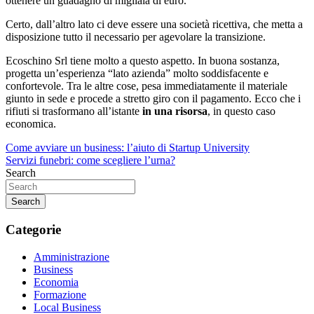
ottenere un guadagno di migliaia di euro.
Certo, dall’altro lato ci deve essere una società ricettiva, che metta a
disposizione tutto il necessario per agevolare la transizione.
Ecoschino Srl tiene molto a questo aspetto. In buona sostanza,
progetta un’esperienza “lato azienda” molto soddisfacente e
confortevole. Tra le altre cose, pesa immediatamente il materiale
giunto in sede e procede a stretto giro con il pagamento. Ecco che i
rifiuti si trasformano all’istante
in una risorsa
, in questo caso
economica.
Navigazione
Come avviare un business: l’aiuto di Startup University
Servizi funebri: come scegliere l’urna?
articoli
Search
Search
Categorie
Amministrazione
Business
Economia
Formazione
Local Business