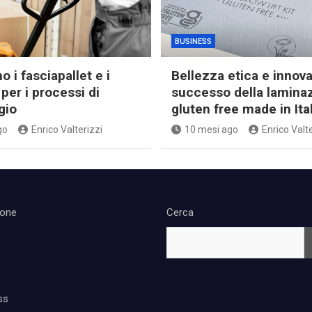
BUSINESS
 i fasciapallet e i
Bellezza etica e innova
per i processi di
successo della lamina
gio
gluten free made in Ita
go
Enrico Valterizzi
10 mesi ago
Enrico Valte
ione
Cerca
ss