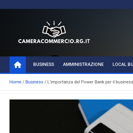
Skip
to
content
Magazine di Business,
BUSINESS
AMMINISTRAZIONE
LOCAL B
Aziende e
Amministrazione
Home
Business
L’importanza del Power Bank per il busines