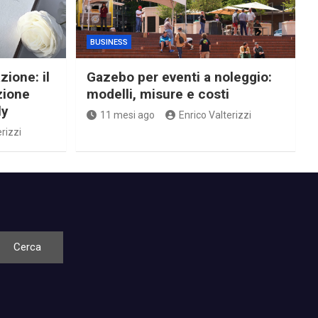
BUSINESS
zione: il
Gazebo per eventi a noleggio:
zione
modelli, misure e costi
ly
11 mesi ago
Enrico Valterizzi
rizzi
Cerca