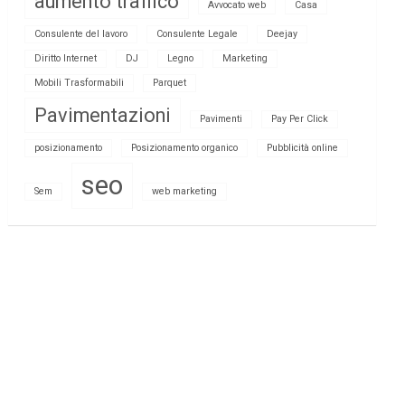
aumento traffico
Avvocato web
Casa
Consulente del lavoro
Consulente Legale
Deejay
Diritto Internet
DJ
Legno
Marketing
Mobili Trasformabili
Parquet
Pavimentazioni
Pavimenti
Pay Per Click
posizionamento
Posizionamento organico
Pubblicità online
seo
Sem
web marketing