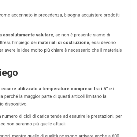
i, come accennato in precedenza, bisogna acquistare prodotti
gna assolutamente valutare
, se non è presente siamo di
tresì, l’impiego dei
materiali di costruzione
, essi devono
r avere le idee molto più chiare è necessario che il materiale
piego
essere utilizzato a temperature comprese tra i 5° e i
a perché la maggior parte di questi articoli limitano la
io dispositivo.
umero di cicli di carica tende ad esaurire le prestazioni, per
ce non saranno più quelle attuali.
riori, mentre quelle di qualità possono arrivare anche a 600