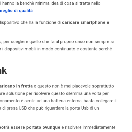
 hanno la benchè minima idea di cosa si tratta nello
eglio di qualità
.
dispositivo che ha la funzione di
caricare smartphone e
to, per scegliere quello che fa al proprio caso non sempre si
no i dispositivi mobili in modo continuato e costante perché
nk
aricano in fretta
e questo non è mai piacevole soprattutto
ore soluzione per risolvere questo dilemma una volta per
zionamento è simile ad una batteria esterna: basta collegare il
a di presa USB che può riguardare la porta Usb di un
 potrà essere portato ovunque
e risolvere immediatamente