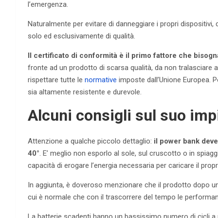
l’emergenza.
Naturalmente per evitare di danneggiare i propri dispositiv
solo ed esclusivamente di qualità.
Il certificato di conformità è il primo fattore che biso
fronte ad un prodotto di scarsa qualità, da non tralasciare al
rispettare tutte le
normative
imposte dall’Unione Europea. Pe
sia altamente resistente e durevole.
Alcuni consigli sul suo im
Attenzione a qualche piccolo dettaglio:
il power bank deve 
40°
. E’ meglio non esporlo al sole, sul cruscotto o in spiaggi
capacità di erogare l’energia necessaria per caricare il propr
In aggiunta, è doveroso menzionare che il prodotto dopo un n
cui è normale che con il trascorrere del tempo le performan
La batterie scadenti hanno un bassissimo numero di cicli a p