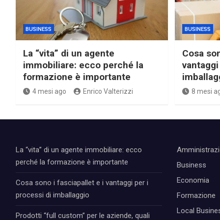
BUSINESS
BUSINESS
La “vita” di un agente
Cosa sono
immobiliare: ecco perché la
vantaggi 
formazione è importante
imballag
4 mesi ago
Enrico Valterizzi
8 mesi a
La “vita” di un agente immobiliare: ecco
Amministraz
perché la formazione è importante
Business
Economia
Cosa sono i fasciapallet e i vantaggi per i
processi di imballaggio
Formazione
Local Busine
Prodotti “full custom” per le aziende, quali