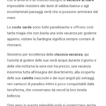
che si avverte è un intenso bisogno di
vacanze al mare
:
impossibile resistere alle dune di sabbia bianca o agli
incontaminati paesaggi verdi che si possono ammirare dal
mare.
Le
coste sarde
sono tutte paradisiache e offrono così
tanta magia che non basta una sola vacanza per goderne
appieno; visitare la Sardegna significa sempre contare di
ritornarci.
Sinonimo per eccellenza della
classica vacanza
, qui
l’unicità di godere delle sue verdi acque durante il giorno e
della vita notturna la sera non ha prezzo, una vacanza
insomma tutta all’insegna del divertimento, alla scoperta
delle sue
calette
nascoste e dei suoi angoli più selvaggi,
veri cantucci di paradiso intimi e poco conquistabili dalla
terraferma, che conservano da secoli la loro innata
bellezza.
Ogni anno in questa splendida isola si organizzano anche