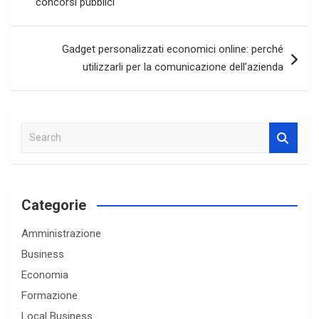
concorsi pubblici
Gadget personalizzati economici online: perché
utilizzarli per la comunicazione dell’azienda
S
e
a
r
c
Categorie
h
Amministrazione
Business
Economia
Formazione
Local Business