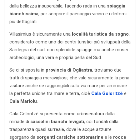
dalla bellezza insuperabile, facendo rada in una
spiaggia
bianchissima
, per scoprire il paesaggio vicino e i dintorni
più dettagliati.
Villasimius è sicuramente una
località turistica da sogno
,
considerato come uno dei centri turistici più sviluppati della
Sardegna del sud, con splendide spiagge ma anche musei
archeologici, una vera e propria perla del Sud.
Se ci si sposta in
provincia di Ogliastra
, troviamo due
tratti di spiaggia meravigliosi, che vale sicuramente la pena
visitare anche se raggiungibili solo via mare per ammirare
la perfetta unione tra mare e terra, cioè
Cala Goloritzè
e
Cala Mariolu
.
Cala Goloritzè si presenta come un’insenatura dalla
miriade di
sassolini bianchi levigati
, coi fondali dalla
trasparenza quasi surreale, dove le acque azzurre
sgorgano da
sorgenti carsiche sottomarine
e le
rocce