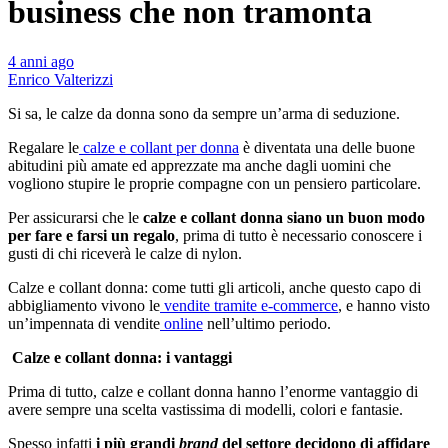
business che non tramonta
4 anni ago
Enrico Valterizzi
Si sa, le calze da donna sono da sempre un’arma di seduzione.
Regalare le
calze e collant per donna
è diventata una delle buone
abitudini più amate ed apprezzate ma anche dagli uomini che
vogliono stupire le proprie compagne con un pensiero particolare.
Per assicurarsi che le
calze e collant donna siano un buon modo
per fare e farsi un regalo
, prima di tutto è necessario conoscere i
gusti di chi riceverà le calze di nylon.
Calze e collant donna: come tutti gli articoli, anche questo capo di
abbigliamento vivono le
vendite tramite e-commerce
, e hanno visto
un’impennata di vendite
online
nell’ultimo periodo.
Calze e collant donna: i vantaggi
Prima di tutto, calze e collant donna hanno l’enorme vantaggio di
avere sempre una scelta vastissima di modelli, colori e fantasie.
Spesso infatti
i più grandi
brand
del settore decidono di affidare