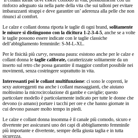
rinforzo adeguato sia nella parte della vita che sui talloni per evitare
imbarazzanti strappi e deve garantire un’ aderenza alla pelle che non
rinunci al comfort.
Le calze e collant donna riporta le taglie di ogni brand,
solitamente
le misure si distinguono con la dicitura 1-2-3-4-5
, anche se a volte
le taglie possono essere indicate con le taglie classiche
dell’abbigliamento femminile: S-M-L-XL.
Per le fisicità più
curvy
, nessuna paura: esistono anche per le calze e
collant donna le
taglie calibrate,
caratterizzate solitamente da un
inserto sul retro che possa garantire il maggior comfort possibile nei
movimenti, senza costringere soprattutto in vita.
Interessanti poi le collant multifunzione
: ci sono le coprenti, le
sexy autoreggenti ma anche i collant massaggianti, che aiutano
moltissimo la microcircolazione di gambe e caviglie; questo
particolare modello è particolarmente indicato per tutte le donne che
devono (o amano) portare i tacchi per ore e che hanno giornate in
cui devono passare molto tempo in piedi.
Le calze e collant donna insomma è il canale più comodo, sicuro e
divertente per assicurarsi uno dei capi di abbigliamento femminile
più importante e divertente, sempre della giusta taglia e in tutta
sicurezza.