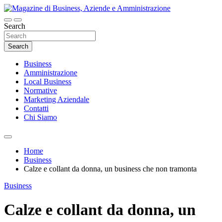
Skip
to
content
Search
Magazine di Business, Aziende e
Amministrazione
Search
Business
Amministrazione
Local Business
Normative
Marketing Aziendale
Contatti
Chi Siamo
Home
Business
Calze e collant da donna, un business che non tramonta
Business
Calze e collant da donna, un