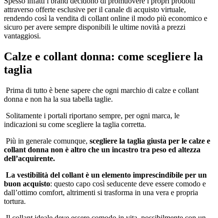
Spesso infatti i brand decidono di promuovere i propri prodotti
attraverso offerte esclusive per il canale di acquisto virtuale,
rendendo così la vendita di collant online il modo più economico e
sicuro per avere sempre disponibili le ultime novità a prezzi
vantaggiosi.
Calze e collant donna: come scegliere la
taglia
Prima di tutto è bene sapere che ogni marchio di calze e collant
donna e non ha la sua tabella taglie.
Solitamente i portali riportano sempre, per ogni marca, le
indicazioni su come scegliere la taglia corretta.
Più in generale comunque,
scegliere la taglia giusta per le calze e
collant donna non è altro che un incastro tra peso ed altezza
dell’acquirente.
La vestibilità del collant è un elemento imprescindibile per un
buon acquisto
: questo capo così seducente deve essere comodo e
dall’ottimo comfort, altrimenti si trasforma in una vera e propria
tortura.
Il collant ideale deve essere comodo in vita, possibilmente con un