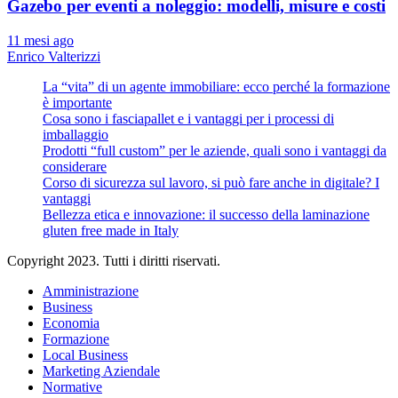
Gazebo per eventi a noleggio: modelli, misure e costi
11 mesi ago
Enrico Valterizzi
La “vita” di un agente immobiliare: ecco perché la formazione
è importante
Cosa sono i fasciapallet e i vantaggi per i processi di
imballaggio
Prodotti “full custom” per le aziende, quali sono i vantaggi da
considerare
Corso di sicurezza sul lavoro, si può fare anche in digitale? I
vantaggi
Bellezza etica e innovazione: il successo della laminazione
gluten free made in Italy
Copyright 2023. Tutti i diritti riservati.
Amministrazione
Business
Economia
Formazione
Local Business
Marketing Aziendale
Normative