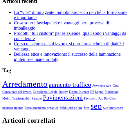
Articoli recenti
La “vita” di un agente immobiliare: ecco perché la formazione
è importante
Cosa sono i fasciapallet e i vantaggi per i processi di
imballaggio
Prodotti “full custom” per le aziende, quali sono i vantaggi da
considerare
Corso di sicurezza sul lavoro, si può fare anche in digitale? I
vantaggi
Bellezza etica e innovazione: il successo della laminazione
gluten free made in Italy
Tag
Arredamento
aumento traffico
Avvocato web
Casa
Consulente del lavoro
Consulente Legale
Deejay
Diritto Internet
DJ
Legno
Marketing
Pavimentazioni
Mobili Trasformabili
Parquet
Pavimenti
Pay Per Click
seo
posizionamento
Posizionamento organico
Pubblicità online
Sem
web marketing
Articoli correllati