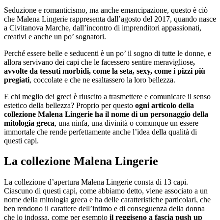
Seduzione e romanticismo, ma anche emancipazione, questo è ciò
che Malena Lingerie rappresenta dall’agosto del 2017, quando nasce
a Civitanova Marche, dall’incontro di imprenditori appassionati,
creativi e anche un po’ sognatori.
Perché essere belle e seducenti è un po’ il sogno di tutte le donne, e
allora servivano dei capi che le facessero sentire meravigliose
,
avvolte da tessuti morbidi, come la seta, sexy, come i pizzi più
pregiati
, coccolate e che ne esaltassero la loro bellezza.
E chi meglio dei greci è riuscito a trasmettere e comunicare il senso
estetico della bellezza? Proprio per questo
ogni articolo della
collezione Malena Lingerie ha il nome di un personaggio della
mitologia greca
, una ninfa, una divinità o comunque un essere
immortale che rende perfettamente anche l’idea della qualità di
questi capi.
La collezione Malena Lingerie
La collezione d’apertura Malena Lingerie consta di 13 capi.
Ciascuno di questi capi, come abbiamo detto, viene associato a un
nome della mitologia greca e ha delle caratteristiche particolari, che
ben rendono il carattere dell’intimo e di conseguenza della donna
che lo indossa, come per esempio
il reggiseno a fascia push up