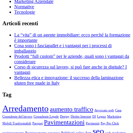
Marketing Aziendale
Normative
Tecnologie
Articoli recenti
La “vita” di un agente immobiliare: ecco perché la formazione
è importante
Cosa sono i fasciapallet e i vantaggi per i processi di
imballaggio
Prodotti “full custom” per le aziende, quali sono i vantaggi da
considerare
Corso di sicurezza sul lavoro, si può fare anche in digitale? I
vantaggi
Bellezza etica e innovazione: il successo della laminazione
gluten free made in Italy
Tag
Arredamento
aumento traffico
Avvocato web
Casa
Consulente del lavoro
Consulente Legale
Deejay
Diritto Internet
DJ
Legno
Marketing
Pavimentazioni
Mobili Trasformabili
Parquet
Pavimenti
Pay Per Click
seo
posizionamento
Posizionamento organico
Pubblicità online
Sem
web marketing