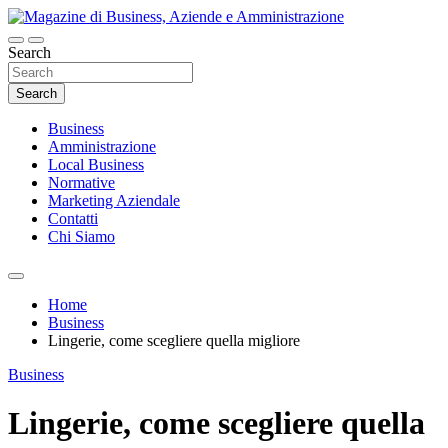
Skip
to
content
Search
Magazine di Business, Aziende e
Amministrazione
Search
Business
Amministrazione
Local Business
Normative
Marketing Aziendale
Contatti
Chi Siamo
Home
Business
Lingerie, come scegliere quella migliore
Business
Lingerie, come scegliere quella