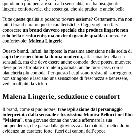
quindi non può pensare solo alla sensualità, ma ha bisogno di
lingerie confortevole, che sostenga, che sia pratica, e anche bella.
Tutte queste qualità si possono trovare assieme? Certamente, ma non
tutti i brand curano queste caratteristiche. Oggi vogliamo farvi
conoscere
un brand davvero speciale che produce lingerie non
solo bella e seducente, ma anche di grande qualità
, durevole e
confortevole:
Malena Lingerie.
Questo brand, infatti, ha riposto la massima attenzione nella scelta di
capi che rispecchino la donna moderna
, affascinante nella sua
sensualità, ma che deve essere anche comoda, deve potersi muovere,
deve poter affrontare un’intera giornata, anche fuori casa, con la
biancheria più comoda. Per questo i capi sono resistenti, sorreggono,
non stringono e lasciano una sensazione di freschezza e benessere,
vediamoli più da vicino.
Malena Lingerie, seduzione e comfort
Il brand, come si può notare,
trae ispirazione dal personaggio
interpretato dalla sensuale e bravissima Monica Bellucci nel film
“Malena”
, una giovane donna che vuole affermare la sua
indipendenza, che passa dalla giovinezza alla maturità, mettendo in
evidenza un carattere forte, fuori dai canoni dell’epoca.