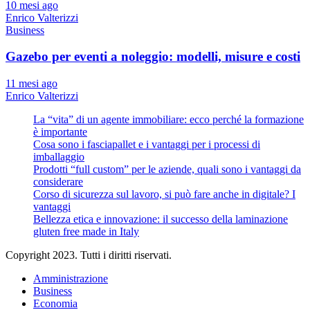
10 mesi ago
Enrico Valterizzi
Business
Gazebo per eventi a noleggio: modelli, misure e costi
11 mesi ago
Enrico Valterizzi
La “vita” di un agente immobiliare: ecco perché la formazione
è importante
Cosa sono i fasciapallet e i vantaggi per i processi di
imballaggio
Prodotti “full custom” per le aziende, quali sono i vantaggi da
considerare
Corso di sicurezza sul lavoro, si può fare anche in digitale? I
vantaggi
Bellezza etica e innovazione: il successo della laminazione
gluten free made in Italy
Copyright 2023. Tutti i diritti riservati.
Amministrazione
Business
Economia