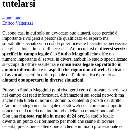
tutelarsi
4 anni ago
Enrico Valterizzi
Ci sono casi in cui solo un avvocato può aiutarti, ecco perché è
importante rivolgersi a personale qualificato ed esperto ma
soprattutto specializzato così da poter ricevere l’assistenza necessaria
e la giusta tutela in caso di necessità. Ad occuparsi di
diversi servizi
specifici in campo legale
è lo
Studio Maggiulli
che offre un
numero importante di servizi in diversi ambiti; lo studio specializzato
si occupa di offrire assistenza e
consulenza legale soprattutto in
ambito informatico
e in
aspetti che riguardano il web
. Un team
di avvocati esperti in diritto penale dell’informatica è pronto ad
aiutarti e supportarti in diverse situazioni
.
Presso lo Studio Maggiulli puoi rivolgerti certo di trovare esperienza
nel campo dei reati informatici, diffamazioni sui social network ma
anche nella tutela di nomi di dominio, contenuti protetti dal diritto
d’autore e adeguamento legale dei siti web così come un supporto
concreto nella tutela del tuo brand e della tua reputazione online.
Con una
risposta rapida in meno di 24 ore
, lo studio legale
diventa un punto di riferimento per molti che sanno di trovare
celerità, precisione e attenzione al cliente in modo professionale ed