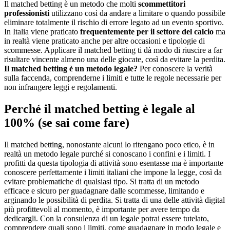
Il matched betting è un metodo che molti
scommettitori
professionisti
utilizzano così da andare a limitare o quando possibile
eliminare totalmente il rischio di errore legato ad un evento sportivo.
In Italia viene praticato
frequentemente per il settore del calcio
ma
in realtà viene praticato anche per altre occasioni e tipologie di
scommesse. Applicare il matched betting ti dà modo di riuscire a far
risultare vincente almeno una delle giocate, così da evitare la perdita.
Il matched betting è un metodo legale?
Per conoscere la verità
sulla faccenda, comprenderne i limiti e tutte le regole necessarie per
non infrangere leggi e regolamenti.
Perché il matched betting è legale al
100% (se sai come fare)
Il matched betting, nonostante alcuni lo ritengano poco etico, è in
realtà un metodo legale purché si conoscano i confini e i limiti. I
profitti da questa tipologia di attività sono esentasse ma è importante
conoscere perfettamente i limiti italiani che impone la legge, così da
evitare problematiche di qualsiasi tipo. Si tratta di un metodo
efficace e sicuro per guadagnare dalle scommesse, limitando e
arginando le possibilità di perdita. Si tratta di una delle attività digital
più profittevoli al momento, è importante per avere tempo da
dedicargli. Con la consulenza di un legale potrai essere tutelato,
comprendere quali sono i limiti, come guadagnare in modo legale e