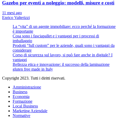
Gazebo per eventi a noleggio: modelli, misure e costi
11 mesi ago
Enrico Valterizzi
La “vita” di un agente immobiliare: ecco perché la formazione
è importante
Cosa sono i fasciapallet e i vantaggi per i processi di
imballaggio
Prodotti “full custom” per le aziende, quali sono i vantaggi da
considerare
Corso di sicurezza sul lavoro, si può fare anche in digitale? I
vantaggi
Bellezza etica e innovazione: il successo della laminazione
gluten free made in Italy
Copyright 2023. Tutti i diritti riservati.
Amministrazione
Business
Economia
Formazione
Local Business
Marketing Aziendale
Normative