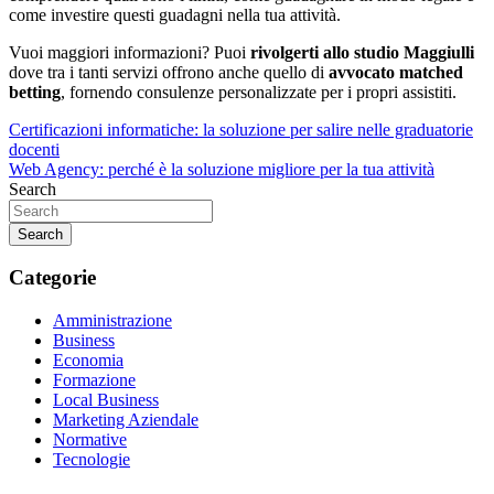
come investire questi guadagni nella tua attività.
Vuoi maggiori informazioni? Puoi
rivolgerti allo studio Maggiulli
dove tra i tanti servizi offrono anche quello di
avvocato matched
betting
, fornendo consulenze personalizzate per i propri assistiti.
Navigazione
Certificazioni informatiche: la soluzione per salire nelle graduatorie
docenti
articoli
Web Agency: perché è la soluzione migliore per la tua attività
Search
Search
Categorie
Amministrazione
Business
Economia
Formazione
Local Business
Marketing Aziendale
Normative
Tecnologie