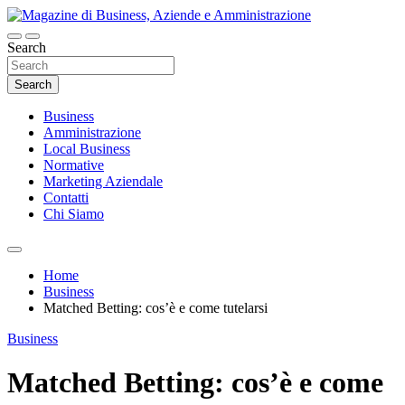
Skip
to
content
Search
Magazine di Business, Aziende e
Amministrazione
Search
Business
Amministrazione
Local Business
Normative
Marketing Aziendale
Contatti
Chi Siamo
Home
Business
Matched Betting: cos’è e come tutelarsi
Business
Matched Betting: cos’è e come