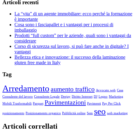
Articoli recenti
La “vita” di un agente immobiliare: ecco perché la formazione
è importante
Cosa sono i fasciapallet e i vantaggi per i processi di
imballaggio
Prodotti “full custom” per le aziende, quali sono i vantaggi da
considerare
Corso di sicurezza sul lavoro, si può fare anche in digitale? I
vantaggi
Bellezza etica e innovazione: il successo della laminazione
gluten free made in Italy
Tag
Arredamento
aumento traffico
Avvocato web
Casa
Consulente del lavoro
Consulente Legale
Deejay
Diritto Internet
DJ
Legno
Marketing
Pavimentazioni
Mobili Trasformabili
Parquet
Pavimenti
Pay Per Click
seo
posizionamento
Posizionamento organico
Pubblicità online
Sem
web marketing
Articoli correllati