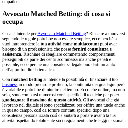
empatico.
Avvocato Matched Betting: di cosa si
occupa
Cosa si intende per
Avvocato Matched Betting
? Riuscire a muoversi
seguendo le regole potrebbe non essere semplice, ecco perché se
vuoi intraprendere la
tua attività come multiaccount
puoi aver
bisogno di un professionista che possa
fornirti consulenza e
assistenza
. Rischiare di sbagliare commettendo comportamenti
perseguibili da parte dei centri scommessa ma anche penali è
possibile, ecco perché una consulenza legale può darti un aiuto
nell’approfondire la tematica.
Con
matched betting
si intende la possibilità di finanziare il tuo
business
in modo preciso e proficuo; la continuità dei guadagni però
è variabile e potrebbe diminuire nel tempo. Ecco che online, ma non
solo, sono comparsi numerosi corsi specifici di tecniche per poter
guadagnare il massimo da questa attività
. Gli avvocati che già
lavorano nel digitale si sono specializzati per offrire una tutela anche
in questo campo, così da fornire contratti specifici dopo una
consulenza personalizzata così da aiutarti a portare avanti la tua
attività rispettando totalmente sia i regolamenti che le leggi nazionali.