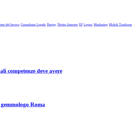
nte del lavoro
Consulente Legale
Deejay
Diritto Internet
DJ
Legno
Marketing
Mobili Trasforma
uali competenze deve avere
 del gemmologo Roma