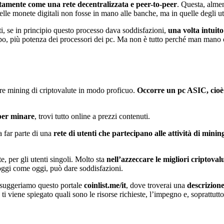
ttamente come una rete decentralizzata e peer-to-peer
. Questa, alme
elle monete digitali non fosse in mano alle banche, ma in quelle degli ute
tti, se in principio questo processo dava soddisfazioni,
una volta intuito 
po, più potenza dei processori dei pc. Ma non è tutto perché man mano c
fare mining di criptovalute in modo proficuo.
Occorre un pc ASIC, cioè
 per minare
, trovi tutto online a prezzi contenuti.
 a far parte di una
rete di utenti che partecipano alle attività di minin
, per gli utenti singoli. Molto sta
nell’azzeccare le migliori criptoval
 oggi come oggi, può dare soddisfazioni.
i suggeriamo questo portale
coinlist.me/it
, dove troverai una
descrizione
 ti viene spiegato quali sono le risorse richieste, l’impegno e, soprattutt