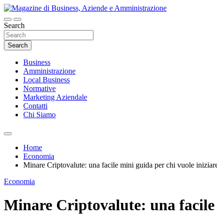
Skip
to
content
Search
Magazine di Business, Aziende e Amminist
Search
Business
Amministrazione
Local Business
Normative
Marketing Aziendale
Contatti
Chi Siamo
Home
Economia
Minare Criptovalute: una facile mini guida per chi vuole iniziar
Economia
Minare Criptovalute: una facile 