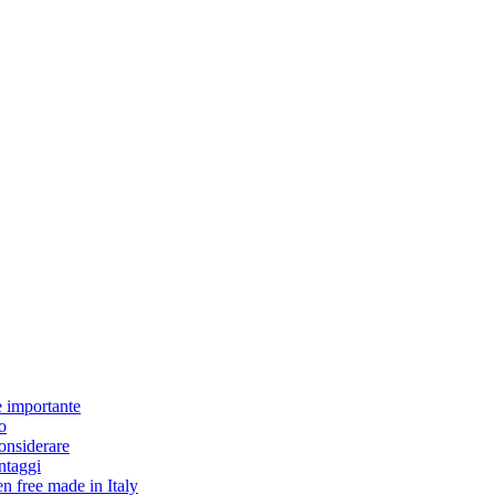
è importante
o
considerare
antaggi
en free made in Italy