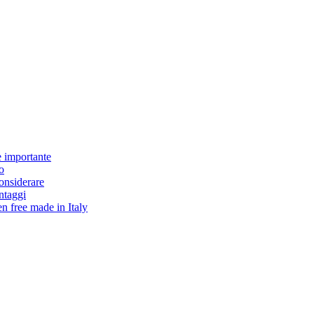
è importante
o
considerare
antaggi
en free made in Italy