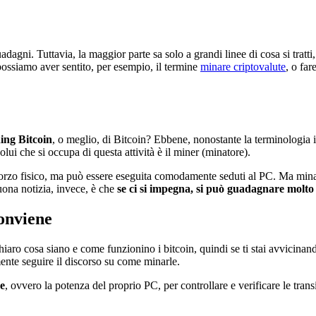
guadagni. Tuttavia, la maggior parte sa solo a grandi linee di cosa si trat
possiamo aver sentito, per esempio, il termine
minare criptovalute
, o fa
ning Bitcoin
, o meglio, di Bitcoin? Ebbene, nonostante la terminologia in
olui che si occupa di questa attività è il miner (minatore).
forzo fisico, ma può essere eseguita comodamente seduti al PC. Ma minar
ona notizia, invece, è che
se ci si impegna, si può guadagnare molto
conviene
hiaro cosa siano e come funzionino i bitcoin, quindi se ti stai avvicina
mente seguire il discorso su come minarle.
se
, ovvero la potenza del proprio PC, per controllare e verificare le transi