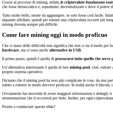
Grazie al processo di mining, infatti
, le criptovalute funzionano esa
che fosse democratico e, soprattutto, decentralizzato e dove il potere d
Tutto molto bello, niente da aggiungere, se solo fosse così facile. Infa
alquanto affollato, quindi per minare una criptovaluta occorre più tem
mining diventa sempre più difficile.
Come fare mining oggi in modo proficuo
Che ci siano delle difficoltà non significa che non ci sia il modo per 
hardware
, ma ci sono anche
alternative in USB
.
Il primo passo, quindi è quello di
procurarsi tutto quello che serve
Un’alternativa interessante è quella di fare
mining pool
, cioè, entrare
proprio sistema operativo.
Diciamo che il mining pool ha reso più complicate le cose, da una parte
subito a estrarre in modo davvero proficuo. In realtà anche il bitcoin,
Ovviamente hai necessità di avere maggiori informazioni e dettagli, t
strumentazione che ti occorrerà per farlo. Inoltre, per ogni criptovaluta
Pronto a cominciare questa sfida?