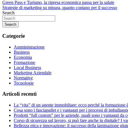
Navigazione
Green Pass e Turismo, la ripresa economica passa per la salute
Strategie di marketing su misura, quanto contano per il successo
articoli
Search
Search
Categorie
Amministrazione
Business
Economia
Formazione
Local Business
Marketing Aziendale
Normative
Tecnologie
Articoli recenti
La “vita” di un agente immobiliare: ecco perché la formazione 
Cosa sono i fasciapallet e i vantaggi per i processi di imballaggi
Prodotti “full custom” per le aziende, quali sono i vantaggi da 
Corso di sicurezza sul lavoro, si può fare anche in digitale? I v
Bellezza etica e innovazione: il successo della laminazione glut