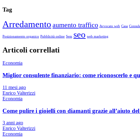
Tag
Arredamento
aumento traffico
Avvocato web
Casa
Consule
seo
Posizionamento organico
Pubblicità online
Sem
web marketing
Articoli correllati
Economia
Miglior consulente finanziario: come riconoscerlo e q
11 mesi ago
Enrico Valterizzi
Economia
Come pulire i gioielli con diamanti grazie all’aiuto
3 anni ago
Enrico Valterizzi
Economia