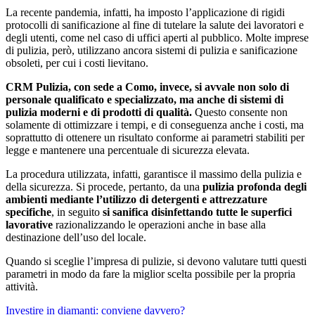
La recente pandemia, infatti, ha imposto l’applicazione di rigidi
protocolli di sanificazione al fine di tutelare la salute dei lavoratori e
degli utenti, come nel caso di uffici aperti al pubblico. Molte imprese
di pulizia, però, utilizzano ancora sistemi di pulizia e sanificazione
obsoleti, per cui i costi lievitano.
CRM Pulizia, con sede a Como, invece, si avvale non solo di
personale qualificato e specializzato, ma anche di sistemi di
pulizia moderni e di prodotti di qualità.
Questo consente non
solamente di ottimizzare i tempi, e di conseguenza anche i costi, ma
soprattutto di ottenere un risultato conforme ai parametri stabiliti per
legge e mantenere una percentuale di sicurezza elevata.
La procedura utilizzata, infatti, garantisce il massimo della pulizia e
della sicurezza. Si procede, pertanto, da una
pulizia profonda degli
ambienti mediante l’utilizzo di detergenti e attrezzature
specifiche
, in seguito
si sanifica disinfettando tutte le superfici
lavorative
razionalizzando le operazioni anche in base alla
destinazione dell’uso del locale.
Quando si sceglie l’impresa di pulizie, si devono valutare tutti questi
parametri in modo da fare la miglior scelta possibile per la propria
attività.
Navigazione
Investire in diamanti: conviene davvero?