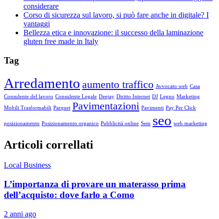
considerare
Corso di sicurezza sul lavoro, si può fare anche in digitale? I
vantaggi
Bellezza etica e innovazione: il successo della laminazione
gluten free made in Italy
Tag
Arredamento
aumento traffico
Avvocato web
Casa
Consulente del lavoro
Consulente Legale
Deejay
Diritto Internet
DJ
Legno
Marketing
Pavimentazioni
Mobili Trasformabili
Parquet
Pavimenti
Pay Per Click
seo
posizionamento
Posizionamento organico
Pubblicità online
Sem
web marketing
Articoli correllati
Local Business
L’importanza di provare un materasso prima
dell’acquisto: dove farlo a Como
2 anni ago