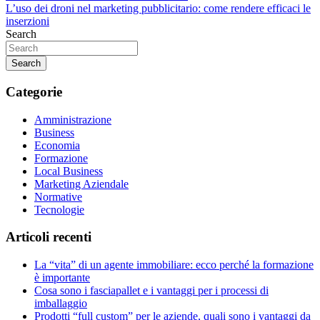
L’uso dei droni nel marketing pubblicitario: come rendere efficaci le
articoli
inserzioni
Search
Search
Categorie
Amministrazione
Business
Economia
Formazione
Local Business
Marketing Aziendale
Normative
Tecnologie
Articoli recenti
La “vita” di un agente immobiliare: ecco perché la formazione
è importante
Cosa sono i fasciapallet e i vantaggi per i processi di
imballaggio
Prodotti “full custom” per le aziende, quali sono i vantaggi da