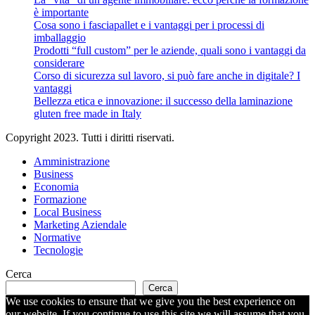
è importante
Cosa sono i fasciapallet e i vantaggi per i processi di
imballaggio
Prodotti “full custom” per le aziende, quali sono i vantaggi da
considerare
Corso di sicurezza sul lavoro, si può fare anche in digitale? I
vantaggi
Bellezza etica e innovazione: il successo della laminazione
gluten free made in Italy
Copyright 2023. Tutti i diritti riservati.
Amministrazione
Business
Economia
Formazione
Local Business
Marketing Aziendale
Normative
Tecnologie
Cerca
Cerca
We use cookies to ensure that we give you the best experience on
our website. If you continue to use this site we will assume that you