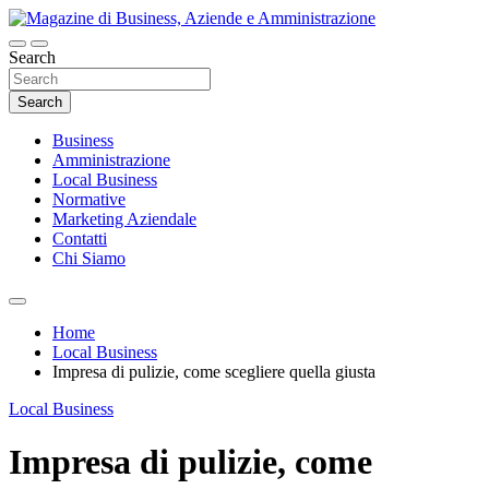
Skip
to
content
Search
Magazine di Business, Aziende e
Amministrazione
Search
Business
Amministrazione
Local Business
Normative
Marketing Aziendale
Contatti
Chi Siamo
Home
Local Business
Impresa di pulizie, come scegliere quella giusta
Local Business
Impresa di pulizie, come