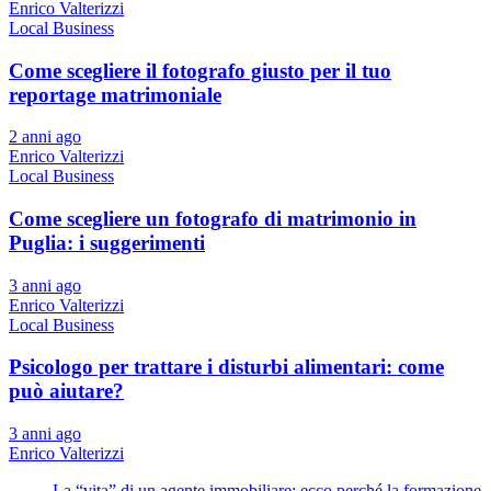
Enrico Valterizzi
Local Business
Come scegliere il fotografo giusto per il tuo
reportage matrimoniale
2 anni ago
Enrico Valterizzi
Local Business
Come scegliere un fotografo di matrimonio in
Puglia: i suggerimenti
3 anni ago
Enrico Valterizzi
Local Business
Psicologo per trattare i disturbi alimentari: come
può aiutare?
3 anni ago
Enrico Valterizzi
La “vita” di un agente immobiliare: ecco perché la formazione