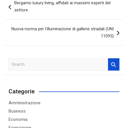
Bergamo luxury living, affidati ai massimi esperti del
articoli
settore
Nuova norma per l’illuminazione di gallerie stradali (UNI
11095)
S
e
a
r
c
Categorie
h
Amministrazione
Business
Economia
Formazione