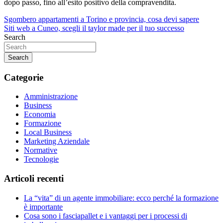
dopo passo, fino all’esito positivo della compravendita.
Navigazione
Sgombero appartamenti a Torino e provincia, cosa devi sapere
Siti web a Cuneo, scegli il taylor made per il tuo successo
articoli
Search
Search
Categorie
Amministrazione
Business
Economia
Formazione
Local Business
Marketing Aziendale
Normative
Tecnologie
Articoli recenti
La “vita” di un agente immobiliare: ecco perché la formazione
è importante
Cosa sono i fasciapallet e i vantaggi per i processi di