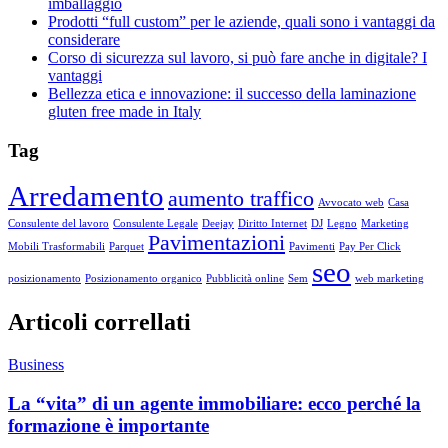
imballaggio
Prodotti “full custom” per le aziende, quali sono i vantaggi da
considerare
Corso di sicurezza sul lavoro, si può fare anche in digitale? I
vantaggi
Bellezza etica e innovazione: il successo della laminazione
gluten free made in Italy
Tag
Arredamento
aumento traffico
Avvocato web
Casa
Consulente del lavoro
Consulente Legale
Deejay
Diritto Internet
DJ
Legno
Marketing
Pavimentazioni
Mobili Trasformabili
Parquet
Pavimenti
Pay Per Click
seo
posizionamento
Posizionamento organico
Pubblicità online
Sem
web marketing
Articoli correllati
Business
La “vita” di un agente immobiliare: ecco perché la
formazione è importante