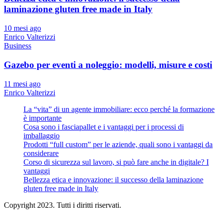
laminazione gluten free made in Italy
10 mesi ago
Enrico Valterizzi
Business
Gazebo per eventi a noleggio: modelli, misure e costi
11 mesi ago
Enrico Valterizzi
La “vita” di un agente immobiliare: ecco perché la formazione
è importante
Cosa sono i fasciapallet e i vantaggi per i processi di
imballaggio
Prodotti “full custom” per le aziende, quali sono i vantaggi da
considerare
Corso di sicurezza sul lavoro, si può fare anche in digitale? I
vantaggi
Bellezza etica e innovazione: il successo della laminazione
gluten free made in Italy
Copyright 2023. Tutti i diritti riservati.