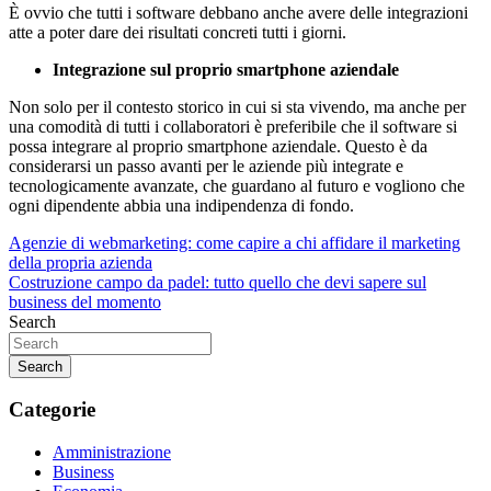
È ovvio che tutti i software debbano anche avere delle integrazioni
atte a poter dare dei risultati concreti tutti i giorni.
Integrazione sul proprio smartphone aziendale
Non solo per il contesto storico in cui si sta vivendo, ma anche per
una comodità di tutti i collaboratori è preferibile che il software si
possa integrare al proprio smartphone aziendale. Questo è da
considerarsi un passo avanti per le aziende più integrate e
tecnologicamente avanzate, che guardano al futuro e vogliono che
ogni dipendente abbia una indipendenza di fondo.
Navigazione
Agenzie di webmarketing: come capire a chi affidare il marketing
della propria azienda
articoli
Costruzione campo da padel: tutto quello che devi sapere sul
business del momento
Search
Search
Categorie
Amministrazione
Business