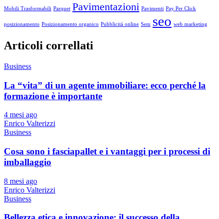
Pavimentazioni
Mobili Trasformabili
Parquet
Pavimenti
Pay Per Click
seo
posizionamento
Posizionamento organico
Pubblicità online
Sem
web marketing
Articoli correllati
Business
La “vita” di un agente immobiliare: ecco perché la
formazione è importante
4 mesi ago
Enrico Valterizzi
Business
Cosa sono i fasciapallet e i vantaggi per i processi di
imballaggio
8 mesi ago
Enrico Valterizzi
Business
Bellezza etica e innovazione: il successo della