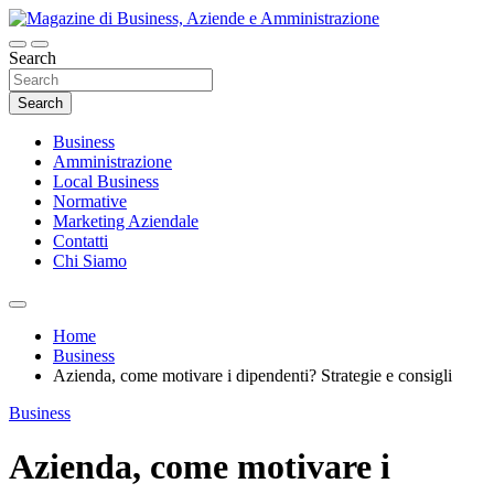
Skip
to
content
Search
Magazine di Business, Aziende e
Amministrazione
Search
Business
Amministrazione
Local Business
Normative
Marketing Aziendale
Contatti
Chi Siamo
Home
Business
Azienda, come motivare i dipendenti? Strategie e consigli
Business
Azienda, come motivare i