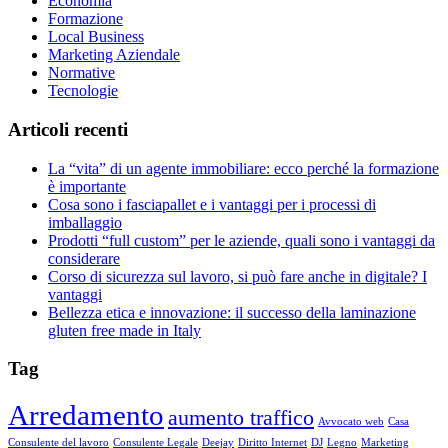
Economia
Formazione
Local Business
Marketing Aziendale
Normative
Tecnologie
Articoli recenti
La “vita” di un agente immobiliare: ecco perché la formazione
è importante
Cosa sono i fasciapallet e i vantaggi per i processi di
imballaggio
Prodotti “full custom” per le aziende, quali sono i vantaggi da
considerare
Corso di sicurezza sul lavoro, si può fare anche in digitale? I
vantaggi
Bellezza etica e innovazione: il successo della laminazione
gluten free made in Italy
Tag
Arredamento
aumento traffico
Avvocato web
Casa
Consulente del lavoro
Consulente Legale
Deejay
Diritto Internet
DJ
Legno
Marketing