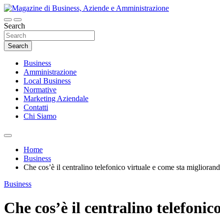
Skip
to
content
Search
Magazine di Business, Aziende e Amminist
Search
Business
Amministrazione
Local Business
Normative
Marketing Aziendale
Contatti
Chi Siamo
Home
Business
Che cos’è il centralino telefonico virtuale e come sta migliora
Business
Che cos’è il centralino telefoni