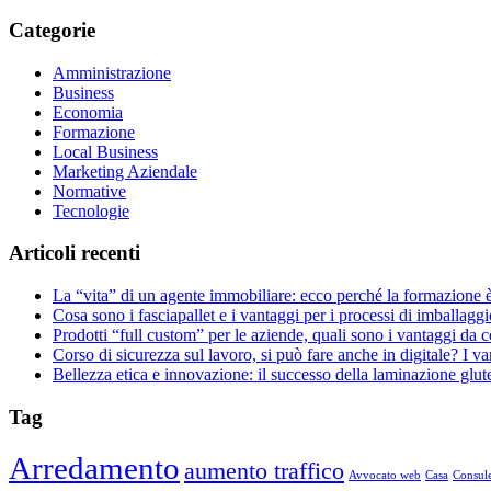
Categorie
Amministrazione
Business
Economia
Formazione
Local Business
Marketing Aziendale
Normative
Tecnologie
Articoli recenti
La “vita” di un agente immobiliare: ecco perché la formazione 
Cosa sono i fasciapallet e i vantaggi per i processi di imballaggi
Prodotti “full custom” per le aziende, quali sono i vantaggi da 
Corso di sicurezza sul lavoro, si può fare anche in digitale? I v
Bellezza etica e innovazione: il successo della laminazione glut
Tag
Arredamento
aumento traffico
Avvocato web
Casa
Consule