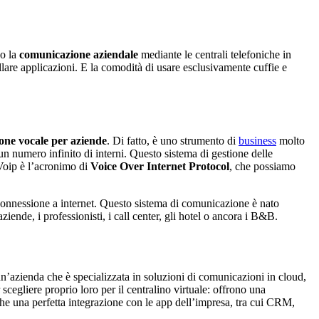
do la
comunicazione aziendale
mediante le centrali telefoniche in
llare applicazioni. E la comodità di usare esclusivamente cuffie e
ione vocale per aziende
. Di fatto, è uno strumento di
business
molto
e un numero infinito di interni. Questo sistema di gestione delle
 Voip è l’acronimo di
Voice Over Internet Protocol
, che possiamo
a connessione a internet. Questo sistema di comunicazione è nato
iende, i professionisti, i call center, gli hotel o ancora i B&B.
un’azienda che è specializzata in soluzioni di comunicazioni in cloud,
 scegliere proprio loro per il centralino virtuale: offrono una
anche una perfetta integrazione con le app dell’impresa, tra cui CRM,