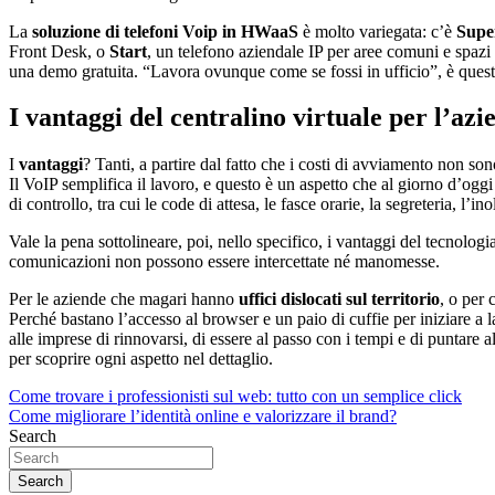
La
soluzione di telefoni Voip in HWaaS
è molto variegata: c’è
Supe
Front Desk, o
Start
, un telefono aziendale IP per aree comuni e spazi c
una demo gratuita. “Lavora ovunque come se fossi in ufficio”, è quest
I vantaggi del centralino virtuale per l’azi
I
vantaggi
? Tanti, a partire dal fatto che i costi di avviamento non s
Il VoIP semplifica il lavoro, e questo è un aspetto che al giorno d’oggi
di controllo, tra cui le code di attesa, le fasce orarie, la segreteria, l’in
Vale la pena sottolineare, poi, nello specifico, i vantaggi del tecnol
comunicazioni non possono essere intercettate né manomesse.
Per le aziende che magari hanno
uffici dislocati sul territorio
, o per 
Perché bastano l’accesso al browser e un paio di cuffie per iniziare a
alle imprese di rinnovarsi, di essere al passo con i tempi e di puntare
per scoprire ogni aspetto nel dettaglio.
Navigazione
Come trovare i professionisti sul web: tutto con un semplice click
Come migliorare l’identità online e valorizzare il brand?
articoli
Search
Search