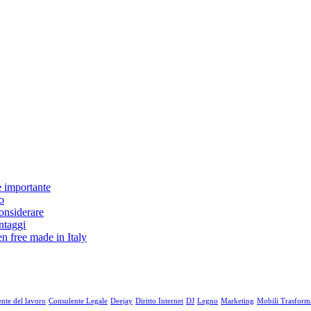
è importante
o
considerare
antaggi
en free made in Italy
nte del lavoro
Consulente Legale
Deejay
Diritto Internet
DJ
Legno
Marketing
Mobili Trasforma