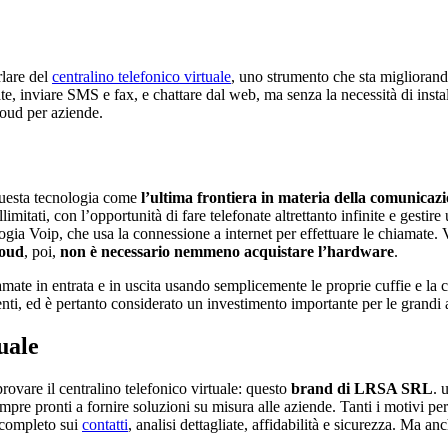
rlare del
centralino telefonico virtuale
, uno strumento che sta miglioran
te, inviare SMS e fax, e chattare dal web, ma senza la necessità di insta
cloud per aziende.
questa tecnologia come
l’ultima frontiera in materia della comunicaz
imitati, con l’opportunità di fare telefonate altrettanto infinite e gestir
ogia Voip, che usa la connessione a internet per effettuare le chiamate.
loud
, poi,
non è necessario nemmeno acquistare l’hardware
.
iamate in entrata e in uscita usando semplicemente le proprie cuffie e l
enti, ed è pertanto considerato un investimento importante per le grandi az
uale
rovare il centralino telefonico virtuale: questo
brand di LRSA SRL
. 
mpre pronti a fornire soluzioni su misura alle aziende. Tanti i motivi per
 completo sui
contatti
, analisi dettagliate, affidabilità e sicurezza. Ma 