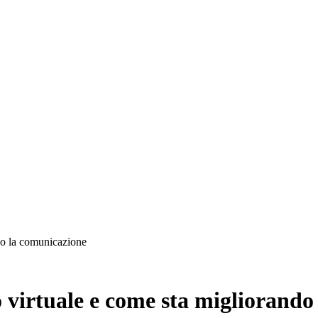
razione
ndo la comunicazione
co virtuale e come sta migliorand