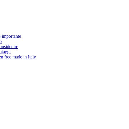
è importante
o
considerare
antaggi
en free made in Italy