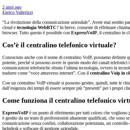
2 anni ago
Enrico Valterizzi
“La rivoluzione della comunicazione aziendale”. Avete mai sentito pa
cloud e
tecnologia WebRTC
? In breve, consente di effettuare chiama
browser. Tutto questo è possibile con
ExpressVoIP
, il centralino in 
Cos’è il centralino telefonico virtuale?
Conosciuto anche con il nome di centralino VoIP, possiamo definire 
potente, perché si possono avere in questo modo dei canali telefonici ill
comunicazioni telefoniche sfrutta l’ultima tecnologia, ovvero la tecnol
tradurre come “voce attraverso internet”. Con il
centralino Voip in c
Con un centralino VoIP virtuale si possono gestire, quindi, tutte le ch
dall’esigenza dei tempi di essere sempre più “presenti” per i propri cli
Come funziona il centralino telefonico virt
ExpressVoIP
è un punto di riferimento per tutti coloro che vogliono p
è gestito da un team di professionisti altamente qualificati, che sono se
comunicazione senza confini, collaborazione potenziata, un controllo
helpdesk e software di gestione aziendale.