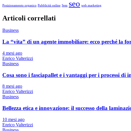
seo
Posizionamento organico
Pubblicità online
Sem
web marketing
Articoli correllati
Business
La “vita” di un agente immobiliare: ecco perché la f
4 mesi ago
Enrico Valterizzi
Business
Cosa sono i fasciapallet e i vantaggi per i processi di 
8 mesi ago
Enrico Valterizzi
Business
Bellezza etica e innovazione: il successo della laminaz
10 mesi ago
Enrico Valterizzi
Business