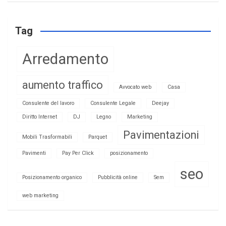
Tag
Arredamento
aumento traffico
Avvocato web
Casa
Consulente del lavoro
Consulente Legale
Deejay
Diritto Internet
DJ
Legno
Marketing
Pavimentazioni
Mobili Trasformabili
Parquet
Pavimenti
Pay Per Click
posizionamento
seo
Posizionamento organico
Pubblicità online
Sem
web marketing