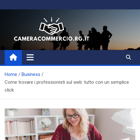
Skip
to
content
Magazine di Business, Aziende
e Amministrazione
Home
Business
Come trovare i professionisti sul web: tutto con un semplice
click