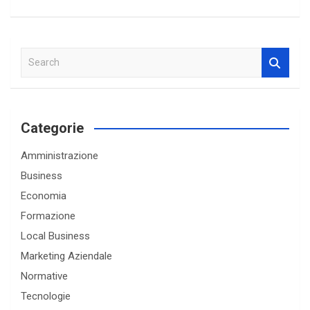
S
e
a
r
c
Categorie
h
Amministrazione
Business
Economia
Formazione
Local Business
Marketing Aziendale
Normative
Tecnologie