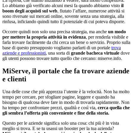
La ripresa, che stiamo iniziando a vedere, sarà molto competitiva.
Lo abbiamo già verificato alcuni mesi fa quando abbiamo visto
il
boom degli acquisti sul web
, fiutato l’affare, numerose attività si
sono riversate sui mercati online, sovente senza una strategia, alla
rinfusa, inficiando quindi tutto il potenziale di cui poteva disporre.
Occorre quindi non solo una precisa strategia, ma anche
un modo
per mettere la propria attività in evidenza
, per renderla visibile e
farla trovare facilmente da chi cerca un bene o servizio. Proprio sulla
base di questo presupposto vogliamo parlarti di un portale
trova
aziende e professionisti
, una sorta di
grande bacheca virtuale
dove
gli utenti possono trovare tutto quello che cercano: miserve.info.
MiServe, il portale che fa trovare aziende
e clienti
Una delle cose che più apprezza l’utente è la velocità. Non ha molto
tempo per cercare, per sfogliare pagine, leggere e quando ha
bisogno di qualcosa deve fare in modo di trovarla rapidamente. Non
ha tempo per confrontare prezzi, qualità e così via,
cerca quella che
gli sembra l’offerta più conveniente e fine della storia.
Questo per le aziende significa solo una cosa: chi più è in vista
meglio si trova. E se tu usassi un booster per la tua azienda?