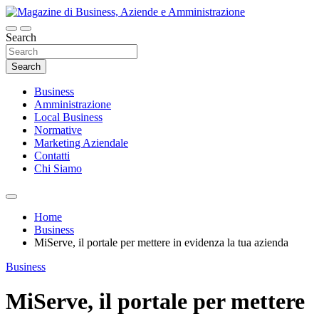
Skip
to
content
Search
Magazine di Business, Aziende e
Amministrazione
Search
Business
Amministrazione
Local Business
Normative
Marketing Aziendale
Contatti
Chi Siamo
Home
Business
MiServe, il portale per mettere in evidenza la tua azienda
Business
MiServe, il portale per mettere