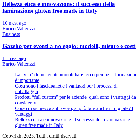
Bellezza etica e innovazione: il successo della
laminazione gluten free made in Italy
10 mesi ago
Enrico Valterizzi
Business
Gazebo per eventi a noleggio: modelli, misure e costi
11 mesi ago
Enrico Valterizzi
La “vita” di un agente immobiliare: ecco perché la formazione
è importante
Cosa sono i fasciapallet e i vantaggi per i processi di
imballaggio
Prodotti “full custom” per le aziende, quali sono i vantaggi da
considerare
Corso di sicurezza sul lavoro, si può fare anche in digitale? I
vantaggi
Bellezza etica e innovazione: il successo della laminazione
gluten free made in Italy
Copyright 2023. Tutti i diritti riservati.