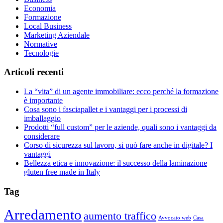
Economia
Formazione
Local Business
Marketing Aziendale
Normative
Tecnologie
Articoli recenti
La “vita” di un agente immobiliare: ecco perché la formazione
è importante
Cosa sono i fasciapallet e i vantaggi per i processi di
imballaggio
Prodotti “full custom” per le aziende, quali sono i vantaggi da
considerare
Corso di sicurezza sul lavoro, si può fare anche in digitale? I
vantaggi
Bellezza etica e innovazione: il successo della laminazione
gluten free made in Italy
Tag
Arredamento
aumento traffico
Avvocato web
Casa