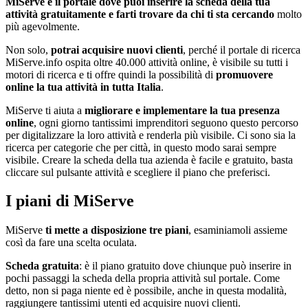
MiServe è il portale dove puoi inserire la scheda della tua
attività gratuitamente e farti trovare da chi ti sta cercando
molto
più agevolmente.
Non solo,
potrai acquisire nuovi clienti
, perché il portale di ricerca
MiServe.info ospita oltre 40.000 attività online, è visibile su tutti i
motori di ricerca e ti offre quindi la possibilità di
promuovere
online la tua attività in tutta Italia
.
MiServe ti aiuta a
migliorare e implementare la tua presenza
online
, ogni giorno tantissimi imprenditori seguono questo percorso
per digitalizzare la loro attività e renderla più visibile. Ci sono sia la
ricerca per categorie che per città, in questo modo sarai sempre
visibile. Creare la scheda della tua azienda è facile e gratuito, basta
cliccare sul pulsante attività e scegliere il piano che preferisci.
I piani di MiServe
MiServe
ti mette a disposizione tre piani
, esaminiamoli assieme
così da fare una scelta oculata.
Scheda gratuita
: è il piano gratuito dove chiunque può inserire in
pochi passaggi la scheda della propria attività sul portale. Come
detto, non si paga niente ed è possibile, anche in questa modalità,
raggiungere tantissimi utenti ed acquisire nuovi clienti.