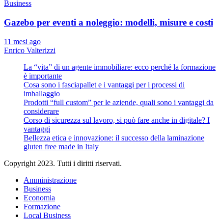
Business
Gazebo per eventi a noleggio: modelli, misure e costi
11 mesi ago
Enrico Valterizzi
La “vita” di un agente immobiliare: ecco perché la formazione
è importante
Cosa sono i fasciapallet e i vantaggi per i processi di
imballaggio
Prodotti “full custom” per le aziende, quali sono i vantaggi da
considerare
Corso di sicurezza sul lavoro, si può fare anche in digitale? I
vantaggi
Bellezza etica e innovazione: il successo della laminazione
gluten free made in Italy
Copyright 2023. Tutti i diritti riservati.
Amministrazione
Business
Economia
Formazione
Local Business