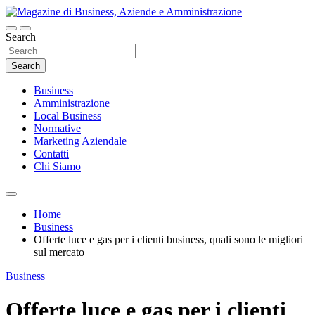
Skip
to
content
Search
Magazine di Business, Aziende e
Amministrazione
Search
Business
Amministrazione
Local Business
Normative
Marketing Aziendale
Contatti
Chi Siamo
Home
Business
Offerte luce e gas per i clienti business, quali sono le migliori
sul mercato
Business
Offerte luce e gas per i clienti