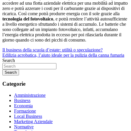
accedere ad una flotta aziendale elettrica per una mobilità ad impatto
zero e potrà azzerare i costi per il carburante grazie ai dispositivi di
ricarica. Così come potrà produrre energia con il sole grazie alla
tecnologia del fotovoltaico
, e potrà rendere l’attività autosufficiente
a livello energetico sfruttando i sistemi di accumulo. Le batterie che
sono collegate ad un impianto fotovoltaico, infatti, accumulano
l’energia elettrica prodotta in eccesso per poi rilasciarla durante il
giorno quando ci sono dei picchi di consumo.
Navigazione
Il business della scuola d’estate: utilità o speculazione?
Edilizia acrobatica, l’aiuto ideale per la pulizia della canna fumaria
articoli
Search
Search
Categorie
Amministrazione
Business
Economia
Formazione
Local Business
Marketing Aziendale
Normative