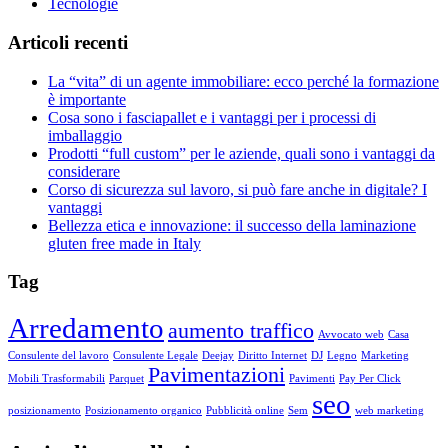
Tecnologie
Articoli recenti
La “vita” di un agente immobiliare: ecco perché la formazione
è importante
Cosa sono i fasciapallet e i vantaggi per i processi di
imballaggio
Prodotti “full custom” per le aziende, quali sono i vantaggi da
considerare
Corso di sicurezza sul lavoro, si può fare anche in digitale? I
vantaggi
Bellezza etica e innovazione: il successo della laminazione
gluten free made in Italy
Tag
Arredamento
aumento traffico
Avvocato web
Casa
Consulente del lavoro
Consulente Legale
Deejay
Diritto Internet
DJ
Legno
Marketing
Pavimentazioni
Mobili Trasformabili
Parquet
Pavimenti
Pay Per Click
seo
posizionamento
Posizionamento organico
Pubblicità online
Sem
web marketing