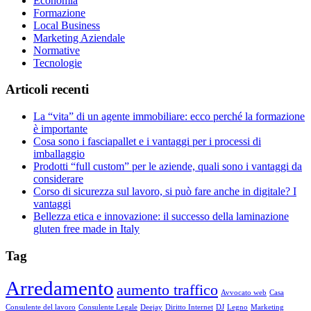
Economia
Formazione
Local Business
Marketing Aziendale
Normative
Tecnologie
Articoli recenti
La “vita” di un agente immobiliare: ecco perché la formazione
è importante
Cosa sono i fasciapallet e i vantaggi per i processi di
imballaggio
Prodotti “full custom” per le aziende, quali sono i vantaggi da
considerare
Corso di sicurezza sul lavoro, si può fare anche in digitale? I
vantaggi
Bellezza etica e innovazione: il successo della laminazione
gluten free made in Italy
Tag
Arredamento
aumento traffico
Avvocato web
Casa
Consulente del lavoro
Consulente Legale
Deejay
Diritto Internet
DJ
Legno
Marketing