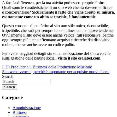
A fare la differenza, per la tua attività può essere proprio il sito.
Quali sono le caratteristiche di un sito web che sia davvero efficace
e concorrenziale?
Sicuramente il fatto che viene creato su misura,
esattamente come un abito sartoriale, è fondamentale
.
Questo consente di conferire al sito uno stile unico, riconoscibile,
irripetibile, che sarà per sempre tuo e in linea con le nuove tendenze.
Ovviamente il sito deve essere anche veloce, full responsive, perché
oggi sempre più utenti effettuano acquisti e ricerche dai dispositivi
mobile, e deve anche avere un codice pulito.
Per avere maggiori dettagli sia sulla realizzazione del sito web che
sulla gestione delle pagine social,
visita il sito esalabel.com
.
Navigazione
Il Dj Producer e il Business della Produzione Musicale
Sito web avvocati, perché è importante per acquisire nuovi clienti
articoli
Search
Search
Categorie
Amministrazione
Business