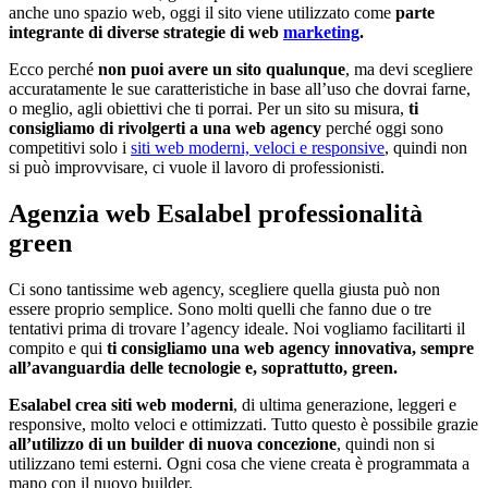
anche uno spazio web, oggi il sito viene utilizzato come
parte
integrante di diverse strategie di web
marketing
.
Ecco perché
non puoi avere un sito qualunque
, ma devi scegliere
accuratamente le sue caratteristiche in base all’uso che dovrai farne,
o meglio, agli obiettivi che ti porrai. Per un sito su misura,
ti
consigliamo di rivolgerti a una web agency
perché oggi sono
competitivi solo i
siti web moderni, veloci e responsive
, quindi non
si può improvvisare, ci vuole il lavoro di professionisti.
Agenzia web Esalabel professionalità
green
Ci sono tantissime web agency, scegliere quella giusta può non
essere proprio semplice. Sono molti quelli che fanno due o tre
tentativi prima di trovare l’agency ideale. Noi vogliamo facilitarti il
compito e qui
ti consigliamo una web agency innovativa, sempre
all’avanguardia delle tecnologie e, soprattutto, green.
Esalabel crea siti web moderni
, di ultima generazione, leggeri e
responsive, molto veloci e ottimizzati. Tutto questo è possibile grazie
all’utilizzo di un builder di nuova concezione
, quindi non si
utilizzano temi esterni. Ogni cosa che viene creata è programmata a
mano con il nuovo builder.