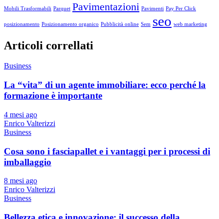
Pavimentazioni
Mobili Trasformabili
Parquet
Pavimenti
Pay Per Click
seo
posizionamento
Posizionamento organico
Pubblicità online
Sem
web marketing
Articoli correllati
Business
La “vita” di un agente immobiliare: ecco perché la
formazione è importante
4 mesi ago
Enrico Valterizzi
Business
Cosa sono i fasciapallet e i vantaggi per i processi di
imballaggio
8 mesi ago
Enrico Valterizzi
Business
Bellezza etica e innovazione: il successo della