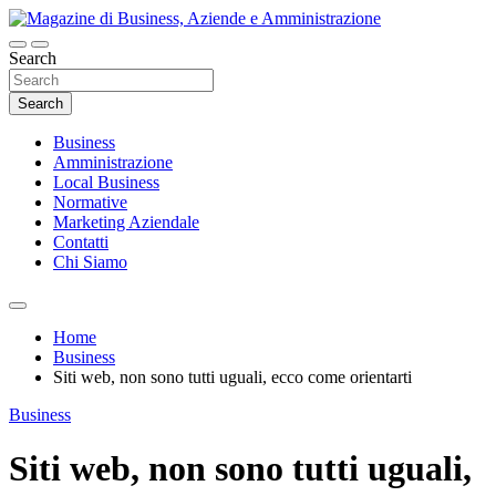
Skip
to
content
Search
Magazine di Business, Aziende e
Amministrazione
Search
Business
Amministrazione
Local Business
Normative
Marketing Aziendale
Contatti
Chi Siamo
Home
Business
Siti web, non sono tutti uguali, ecco come orientarti
Business
Siti web, non sono tutti uguali,