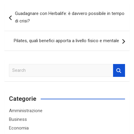
Navigazione
Guadagnare con Herbalife: è davvero possibile in tempo
articoli
di crisi?
Pilates, quali benefici apporta a livello fisico e mentale
S
e
a
r
c
Categorie
h
Amministrazione
Business
Economia