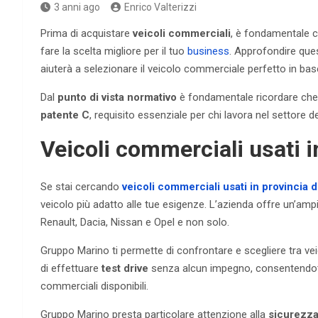
3 anni ago
Enrico Valterizzi
Prima di acquistare
veicoli commerciali
, è fondamentale co
fare la scelta migliore per il tuo
business
. Approfondire qu
aiuterà a selezionare il veicolo commerciale perfetto in base 
Dal
punto di vista normativo
è fondamentale ricordare che
patente C
, requisito essenziale per chi lavora nel settore dei
Veicoli commerciali usati i
Se stai cercando
veicoli commerciali usati in provincia 
veicolo più adatto alle tue esigenze. L’azienda offre un’ampi
Renault, Dacia, Nissan e Opel e non solo.
Gruppo Marino ti permette di confrontare e scegliere tra veic
di effettuare
test drive
senza alcun impegno, consentendoti 
commerciali disponibili.
Gruppo Marino presta particolare attenzione alla
sicurezza 