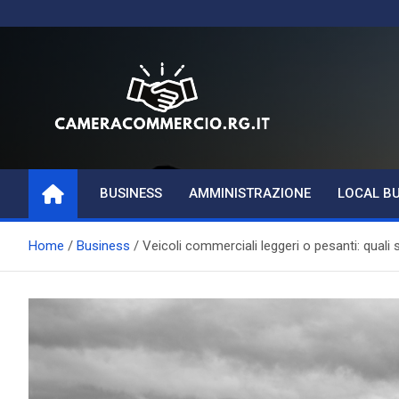
Skip
to
content
Magazine di Business,
BUSINESS
AMMINISTRAZIONE
LOCAL B
Aziende e
Amministrazione
Home
Business
Veicoli commerciali leggeri o pesanti: quali