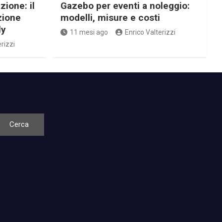
zione: il
Gazebo per eventi a noleggio:
zione
modelli, misure e costi
ly
11 mesi ago
Enrico Valterizzi
rizzi
Cerca