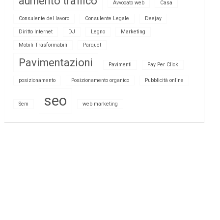
aumento traffico
Avvocato web
Casa
Consulente del lavoro
Consulente Legale
Deejay
Diritto Internet
DJ
Legno
Marketing
Mobili Trasformabili
Parquet
Pavimentazioni
Pavimenti
Pay Per Click
posizionamento
Posizionamento organico
Pubblicità online
seo
Sem
web marketing