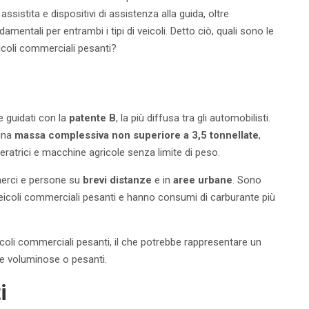
ssistita e dispositivi di assistenza alla guida, oltre
amentali per entrambi i tipi di veicoli. Detto ciò, quali sono le
icoli commerciali pesanti?
i
e guidati con la
patente B
, la più diffusa tra gli automobilisti.
 una
massa complessiva non superiore a 3,5 tonnellate
,
ratrici e macchine agricole senza limite di peso.
 merci e persone su
brevi distanze
e in
aree urbane
. Sono
veicoli commerciali pesanti e hanno consumi di carburante più
icoli commerciali pesanti, il che potrebbe rappresentare un
e voluminose o pesanti.
i