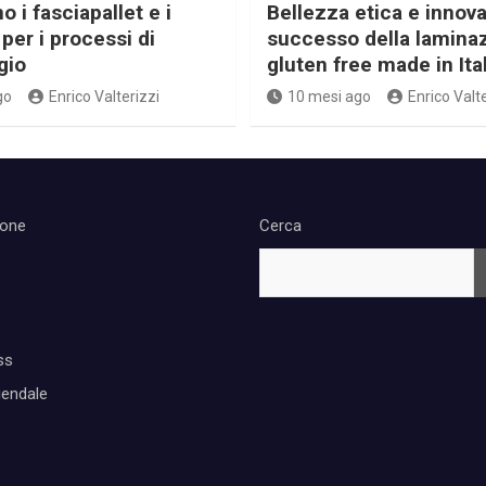
 i fasciapallet e i
Bellezza etica e innova
per i processi di
successo della lamina
gio
gluten free made in Ita
go
Enrico Valterizzi
10 mesi ago
Enrico Valte
ione
Cerca
ss
iendale