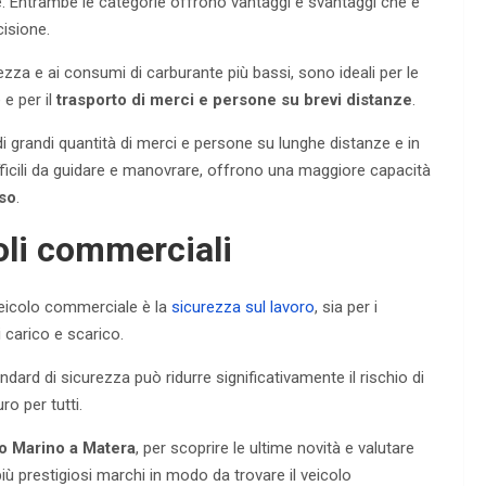
e. Entrambe le categorie offrono vantaggi e svantaggi che è
isione.
ezza e ai consumi di carburante più bassi, sono ideali per le
 e per il
trasporto di merci e persone su brevi distanze
.
di grandi quantità di merci e persone su lunghe distanze e in
ficili da guidare e manovrare, offrono una maggiore capacità
nso
.
oli commerciali
veicolo commerciale è la
sicurezza sul lavoro
, sia per i
 carico e scarico.
ndard di sicurezza può ridurre significativamente il rischio di
ro per tutti.
po Marino a Matera
, per scoprire le ultime novità e valutare
iù prestigiosi marchi in modo da trovare il veicolo