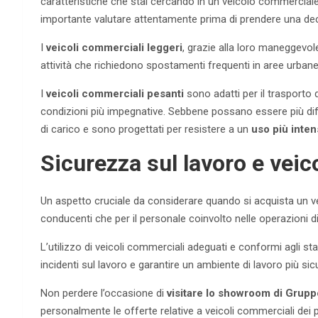
caratteristiche che stai cercando in un veicolo commercial
importante valutare attentamente prima di prendere una dec
I
veicoli commerciali leggeri
, grazie alla loro maneggevol
attività che richiedono spostamenti frequenti in aree urbane
I
veicoli commerciali pesanti
sono adatti per il trasporto 
condizioni più impegnative. Sebbene possano essere più dif
di carico e sono progettati per resistere a un
uso più inte
Sicurezza sul lavoro e veic
Un aspetto cruciale da considerare quando si acquista un 
conducenti che per il personale coinvolto nelle operazioni di
L’utilizzo di veicoli commerciali adeguati e conformi agli sta
incidenti sul lavoro e garantire un ambiente di lavoro più sicu
Non perdere l’occasione di
visitare lo showroom di Grup
personalmente le offerte relative a veicoli commerciali dei p