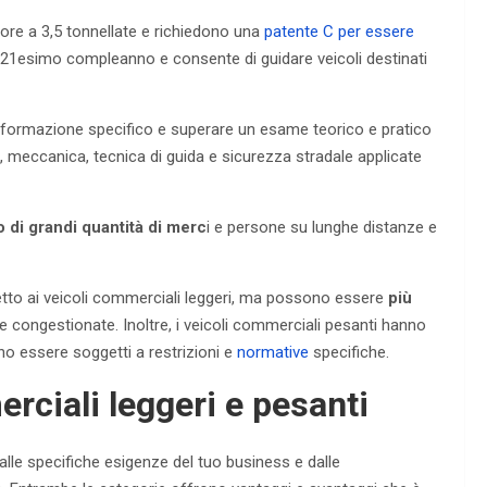
iore a 3,5 tonnellate e richiedono una
patente C per essere
 21esimo compleanno e consente di guidare veicoli destinati
i formazione specifico e superare un esame teorico e pratico
a, meccanica, tecnica di guida e sicurezza stradale applicate
o di grandi quantità di merc
i e persone su lunghe distanze e
etto ai veicoli commerciali leggeri, ma possono essere
più
ne congestionate. Inoltre, i veicoli commerciali pesanti hanno
o essere soggetti a restrizioni e
normative
specifiche.
rciali leggeri e pesanti
alle specifiche esigenze del tuo business e dalle