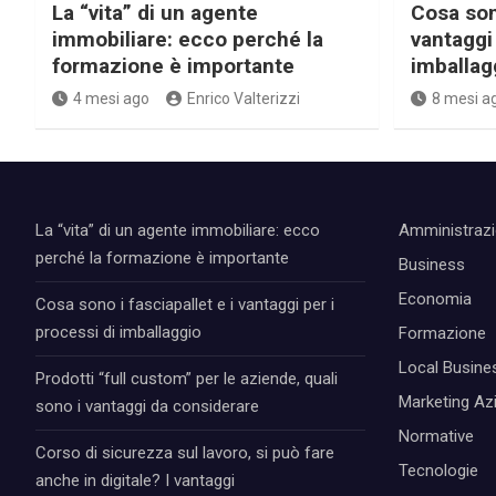
La “vita” di un agente
Cosa sono
immobiliare: ecco perché la
vantaggi 
formazione è importante
imballag
4 mesi ago
Enrico Valterizzi
8 mesi a
La “vita” di un agente immobiliare: ecco
Amministraz
perché la formazione è importante
Business
Economia
Cosa sono i fasciapallet e i vantaggi per i
processi di imballaggio
Formazione
Local Busine
Prodotti “full custom” per le aziende, quali
Marketing Az
sono i vantaggi da considerare
Normative
Corso di sicurezza sul lavoro, si può fare
Tecnologie
anche in digitale? I vantaggi