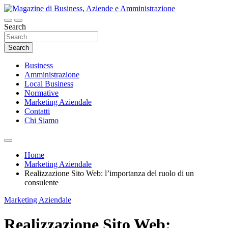
Skip
to
content
Search
Magazine di Business, Aziende e
Amministrazione
Search
Business
Amministrazione
Local Business
Normative
Marketing Aziendale
Contatti
Chi Siamo
Home
Marketing Aziendale
Realizzazione Sito Web: l’importanza del ruolo di un
consulente
Marketing Aziendale
Realizzazione Sito Web: