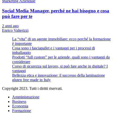
Marketing Aziendale
Social Media Manager, perché ne hai bisogno e cosa
può fare per te
2 anni ago
Enrico Valterizzi
La “vita” di un agente immobiliare: ecco perché la formazione
è importante
Cosa sono i fasciapallet e i vantaggi per i processi di
imballaggio
Prodotti “full custom” per le aziende, quali sono i vantaggi da
considerare
Corso di sicurezza sul lavoro, si può fare anche in digitale? I
vantaggi
Bellezza etica e innovazione: il successo della laminazione
gluten free made in Italy
Copyright 2023. Tutti i diritti riservati.
Amministrazione
Business
Economia
Formazione