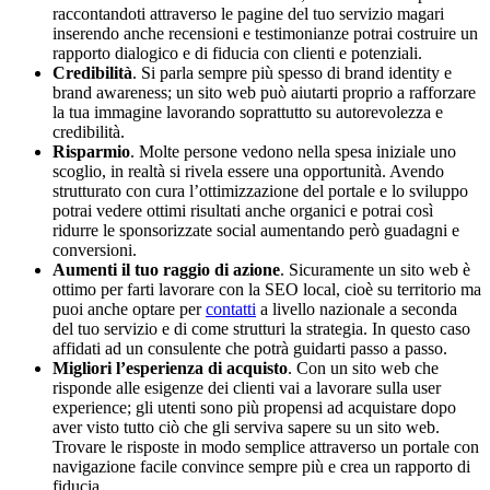
raccontandoti attraverso le pagine del tuo servizio magari
inserendo anche recensioni e testimonianze potrai costruire un
rapporto dialogico e di fiducia con clienti e potenziali.
Credibilità
. Si parla sempre più spesso di brand identity e
brand awareness; un sito web può aiutarti proprio a rafforzare
la tua immagine lavorando soprattutto su autorevolezza e
credibilità.
Risparmio
. Molte persone vedono nella spesa iniziale uno
scoglio, in realtà si rivela essere una opportunità. Avendo
strutturato con cura l’ottimizzazione del portale e lo sviluppo
potrai vedere ottimi risultati anche organici e potrai così
ridurre le sponsorizzate social aumentando però guadagni e
conversioni.
Aumenti il tuo raggio di azione
. Sicuramente un sito web è
ottimo per farti lavorare con la SEO local, cioè su territorio ma
puoi anche optare per
contatti
a livello nazionale a seconda
del tuo servizio e di come strutturi la strategia. In questo caso
affidati ad un consulente che potrà guidarti passo a passo.
Migliori l’esperienza di acquisto
. Con un sito web che
risponde alle esigenze dei clienti vai a lavorare sulla user
experience; gli utenti sono più propensi ad acquistare dopo
aver visto tutto ciò che gli serviva sapere su un sito web.
Trovare le risposte in modo semplice attraverso un portale con
navigazione facile convince sempre più e crea un rapporto di
fiducia.