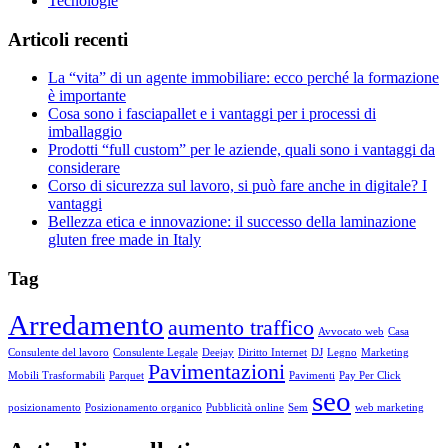
Tecnologie
Articoli recenti
La “vita” di un agente immobiliare: ecco perché la formazione
è importante
Cosa sono i fasciapallet e i vantaggi per i processi di
imballaggio
Prodotti “full custom” per le aziende, quali sono i vantaggi da
considerare
Corso di sicurezza sul lavoro, si può fare anche in digitale? I
vantaggi
Bellezza etica e innovazione: il successo della laminazione
gluten free made in Italy
Tag
Arredamento
aumento traffico
Avvocato web
Casa
Consulente del lavoro
Consulente Legale
Deejay
Diritto Internet
DJ
Legno
Marketing
Pavimentazioni
Mobili Trasformabili
Parquet
Pavimenti
Pay Per Click
seo
posizionamento
Posizionamento organico
Pubblicità online
Sem
web marketing