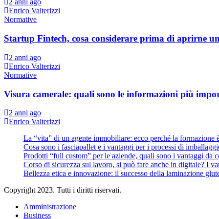
2 anni ago
Enrico Valterizzi
Normative
Startup Fintech, cosa considerare prima di aprirne u
2 anni ago
Enrico Valterizzi
Normative
Visura camerale: quali sono le informazioni più impo
2 anni ago
Enrico Valterizzi
La “vita” di un agente immobiliare: ecco perché la formazione 
Cosa sono i fasciapallet e i vantaggi per i processi di imballaggi
Prodotti “full custom” per le aziende, quali sono i vantaggi da 
Corso di sicurezza sul lavoro, si può fare anche in digitale? I v
Bellezza etica e innovazione: il successo della laminazione glut
Copyright 2023. Tutti i diritti riservati.
Amministrazione
Business