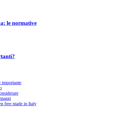
na: le normative
rtanti?
è importante
o
considerare
antaggi
en free made in Italy