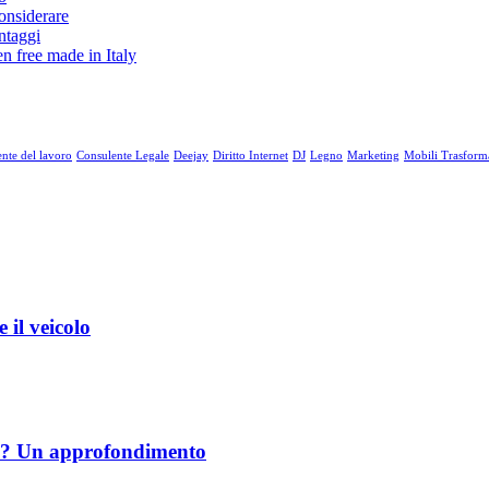
considerare
antaggi
en free made in Italy
nte del lavoro
Consulente Legale
Deejay
Diritto Internet
DJ
Legno
Marketing
Mobili Trasforma
 il veicolo
rve? Un approfondimento