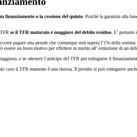
nanziamento
n finanziamento o la cessione del quinto
. Poiché la garanzia alla ba
l TFR
se il TFR maturato è maggiore del debito residuo
. E’ pertanto 
a occorre pagare una penale che comunque non supera l’1% della somma d
 essere un buon motivo per riflettere in merito all’ estinzione di un deb
aggioso, e se ottenere l’anticipo del TFR per estinguere il finanziamen
sto caso il TFR maturato è una risorsa. Il prestito si può estinguere anc