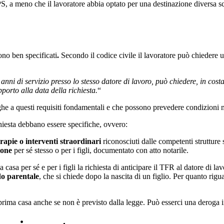
PS, a meno che il lavoratore abbia optato per una destinazione diversa
no ben specificati
.
Secondo il codice civile il lavoratore può chiedere 
 anni di servizio presso lo stesso datore di lavoro, può chiedere, in cos
porto alla data della richiesta.
“
oghe a questi requisiti fondamentali e che possono prevedere condizioni m
chiesta debbano essere specifiche, ovvero:
erapie o interventi straordinari
riconosciuti dalle competenti strutture 
ione
per sé stesso o per i figli, documentato con atto notarile.
ma casa per sé e per i figli la richiesta di anticipare il TFR al datore di l
o parentale
, che si chiede dopo la nascita di un figlio. Per quanto rig
 prima casa anche se non è previsto dalla legge. Può esserci una deroga i