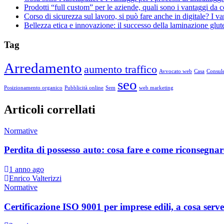
Prodotti “full custom” per le aziende, quali sono i vantaggi da 
Corso di sicurezza sul lavoro, si può fare anche in digitale? I v
Bellezza etica e innovazione: il successo della laminazione glut
Tag
Arredamento
aumento traffico
Avvocato web
Casa
Consule
seo
Posizionamento organico
Pubblicità online
Sem
web marketing
Articoli correllati
Normative
Perdita di possesso auto: cosa fare e come riconsegnare
1 anno ago
Enrico Valterizzi
Normative
Certificazione ISO 9001 per imprese edili, a cosa se