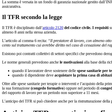
La somma è versata in un fondo di garanzia nazionale gestito dall’IN
assicurativa.
Il TFR secondo la legge
Il TFR è disciplinato dall’
articolo 2120
del codice civile. I requisiti
so
almeno 8 anni nella stessa azienda.
L’articolo al comma 6 recita:
“Il prestatore di lavoro, con almeno otto
cento sul trattamento cui avrebbe diritto nel caso di cessazione del rap
Esistono poi contratti collettivi di settori specifici che prevedono der
Le norme generali prevedono anche
le motivazioni
alla base della ri
quando il lavoratore deve sostenere delle
spese sanitarie per t
quando il dipendente deve
acquistare la prima casa di abitaz
Oltre alle spese sanitarie per terapie o interventi e l’acquisto della pri
la sua formazione
(congedo formativo
) oppure nel periodo di
conged
del rapporto di lavoro per un periodo non superiore a 11 mesi.
L’anticipo del TFR si può chiedere anche per la ristrutturazione della