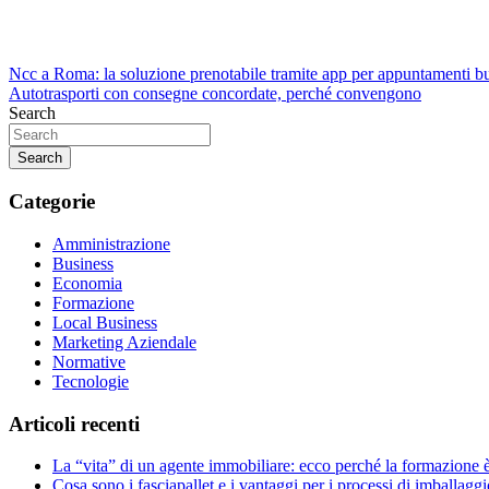
Navigazione
Ncc a Roma: la soluzione prenotabile tramite app per appuntamenti b
Autotrasporti con consegne concordate, perché convengono
articoli
Search
Search
Categorie
Amministrazione
Business
Economia
Formazione
Local Business
Marketing Aziendale
Normative
Tecnologie
Articoli recenti
La “vita” di un agente immobiliare: ecco perché la formazione 
Cosa sono i fasciapallet e i vantaggi per i processi di imballaggi