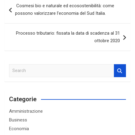
Navigazione
Cosmesi bio e naturale ed ecosostenibilità: come
articoli
possono valorizzare l’economia del Sud Italia.
Processo tributario: fissata la data di scadenza al 31
ottobre 2020
S
e
a
r
c
Categorie
h
Amministrazione
Business
Economia