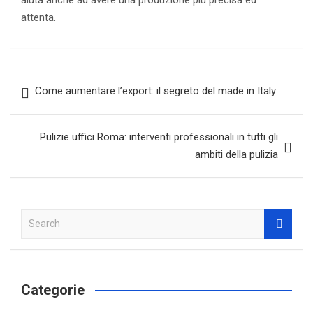
aiuta anche ad avere una produzione più precisa ed
attenta.
Navigazione
Come aumentare l’export: il segreto del made in Italy
articoli
Pulizie uffici Roma: interventi professionali in tutti gli
ambiti della pulizia
S
e
a
r
c
Categorie
h