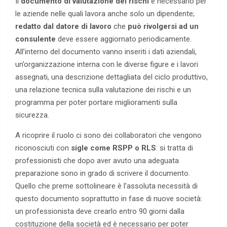
Il
documento di valutazione dei rischi
è necessario per
le aziende nelle quali lavora anche solo un dipendente;
redatto dal datore di lavoro
che
può rivolgersi ad un
consulente
deve essere aggiornato periodicamente.
All’interno del documento vanno inseriti i dati aziendali,
un’organizzazione interna con le diverse figure e i lavori
assegnati, una descrizione dettagliata del ciclo produttivo,
una relazione tecnica sulla valutazione dei rischi e un
programma per poter portare miglioramenti sulla
sicurezza.
A ricoprire il ruolo ci sono dei collaboratori che vengono
riconosciuti con
sigle come RSPP o RLS
: si tratta di
professionisti che dopo aver avuto una adeguata
preparazione sono in grado di scrivere il documento.
Quello che preme sottolineare è l’assoluta necessità di
questo documento soprattutto in fase di nuove società:
un professionista deve crearlo entro 90 giorni dalla
costituzione della società ed è necessario per poter