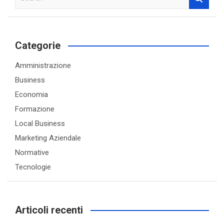
e
a
r
c
Categorie
h
Amministrazione
Business
Economia
Formazione
Local Business
Marketing Aziendale
Normative
Tecnologie
Articoli recenti