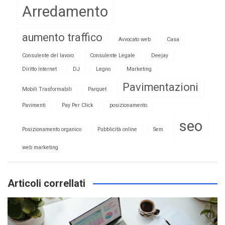
Arredamento
aumento traffico
Avvocato web
Casa
Consulente del lavoro
Consulente Legale
Deejay
Diritto Internet
DJ
Legno
Marketing
Pavimentazioni
Mobili Trasformabili
Parquet
Pavimenti
Pay Per Click
posizionamento
seo
Posizionamento organico
Pubblicità online
Sem
web marketing
Articoli correllati