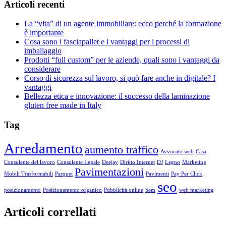
Articoli recenti
La “vita” di un agente immobiliare: ecco perché la formazione
è importante
Cosa sono i fasciapallet e i vantaggi per i processi di
imballaggio
Prodotti “full custom” per le aziende, quali sono i vantaggi da
considerare
Corso di sicurezza sul lavoro, si può fare anche in digitale? I
vantaggi
Bellezza etica e innovazione: il successo della laminazione
gluten free made in Italy
Tag
Arredamento
aumento traffico
Avvocato web
Casa
Consulente del lavoro
Consulente Legale
Deejay
Diritto Internet
DJ
Legno
Marketing
Pavimentazioni
Mobili Trasformabili
Parquet
Pavimenti
Pay Per Click
seo
posizionamento
Posizionamento organico
Pubblicità online
Sem
web marketing
Articoli correllati