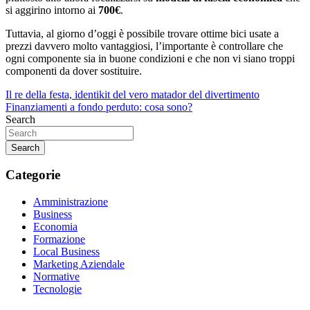
si aggirino intorno ai
700€
.
Tuttavia, al giorno d’oggi è possibile trovare ottime bici usate a
prezzi davvero molto vantaggiosi, l’importante è controllare che
ogni componente sia in buone condizioni e che non vi siano troppi
componenti da dover sostituire.
Navigazione
Il re della festa, identikit del vero matador del divertimento
Finanziamenti a fondo perduto: cosa sono?
articoli
Search
Search
Categorie
Amministrazione
Business
Economia
Formazione
Local Business
Marketing Aziendale
Normative
Tecnologie