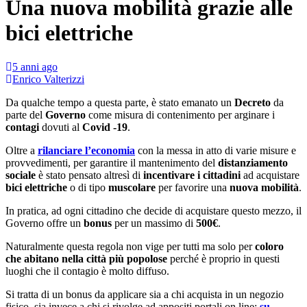
Una nuova mobilità grazie alle
bici elettriche
5 anni ago
Enrico Valterizzi
Da qualche tempo a questa parte, è stato emanato un
Decreto
da
parte del
Governo
come misura di contenimento per arginare i
contagi
dovuti al
Covid -19
.
Oltre a
rilanciare l’economia
con la messa in atto di varie misure e
provvedimenti, per garantire il mantenimento del
distanziamento
sociale
è stato pensato altresì di
incentivare i cittadini
ad acquistare
bici elettriche
o di tipo
muscolare
per favorire una
nuova mobilità
.
In pratica, ad ogni cittadino che decide di acquistare questo mezzo, il
Governo offre un
bonus
per un massimo di
500€
.
Naturalmente questa regola non vige per tutti ma solo per
coloro
che abitano nella città più popolose
perché è proprio in questi
luoghi che il contagio è molto diffuso.
Si tratta di un bonus da applicare sia a chi acquista in un negozio
fisico, sia invece a chi si rivolge ad appositi portali on line:
su