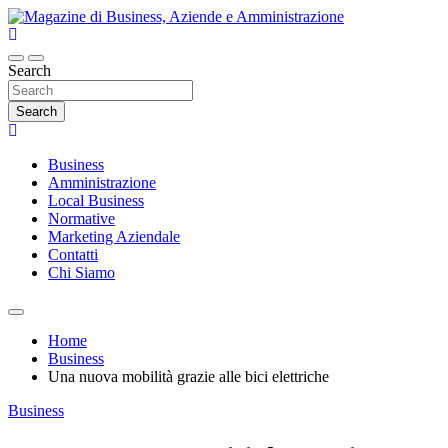
Skip
to
content
Magazine di Business, Aziende e
Search
Amministrazione
Search
Business
Amministrazione
Local Business
Normative
Marketing Aziendale
Contatti
Chi Siamo
Home
Business
Una nuova mobilità grazie alle bici elettriche
Business