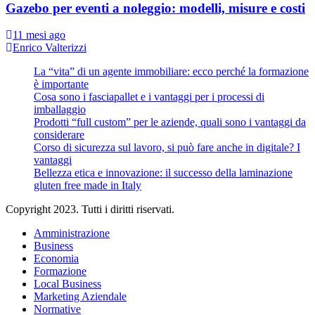
Gazebo per eventi a noleggio: modelli, misure e costi
11 mesi ago
Enrico Valterizzi
La “vita” di un agente immobiliare: ecco perché la formazione
è importante
Cosa sono i fasciapallet e i vantaggi per i processi di
imballaggio
Prodotti “full custom” per le aziende, quali sono i vantaggi da
considerare
Corso di sicurezza sul lavoro, si può fare anche in digitale? I
vantaggi
Bellezza etica e innovazione: il successo della laminazione
gluten free made in Italy
Copyright 2023. Tutti i diritti riservati.
Amministrazione
Business
Economia
Formazione
Local Business
Marketing Aziendale
Normative