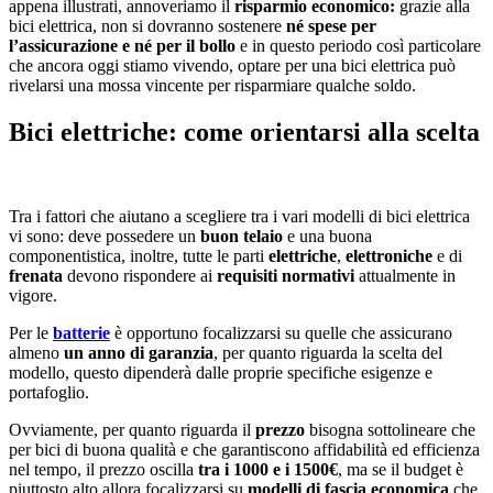
appena illustrati, annoveriamo il
risparmio economico:
grazie alla
bici elettrica, non si dovranno sostenere
né spese per
l’assicurazione e né per il bollo
e in questo periodo così particolare
che ancora oggi stiamo vivendo, optare per una bici elettrica può
rivelarsi una mossa vincente per risparmiare qualche soldo.
Bici elettriche: come orientarsi alla scelta
Tra i fattori che aiutano a scegliere tra i vari modelli di bici elettrica
vi sono: deve possedere un
buon telaio
e una buona
componentistica, inoltre, tutte le parti
elettriche
,
elettroniche
e di
frenata
devono rispondere ai
requisiti normativi
attualmente in
vigore.
Per le
batterie
è opportuno focalizzarsi su quelle che assicurano
almeno
un anno di garanzia
, per quanto riguarda la scelta del
modello, questo dipenderà dalle proprie specifiche esigenze e
portafoglio.
Ovviamente, per quanto riguarda il
prezzo
bisogna sottolineare che
per bici di buona qualità e che garantiscono affidabilità ed efficienza
nel tempo, il prezzo oscilla
tra i 1000 e i 1500€
, ma se il budget è
piuttosto alto allora focalizzarsi su
modelli di fascia economica
che