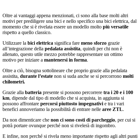
Oltre ai vantaggi appena menzionati, ci sono alla base molti altri
motivi per prediligere una bici e nello specifico una bici elettrica, dal
momento che si è rivelata essere un modello molto
più versatile
rispetto a quello classico.
Utilizzare la
bici elettrica
significa fare
meno sforzo
grazie
all’integrazione della
pedalata assistita
, quindi per chi non è
allenato, questo utile mezzo potrebbe rappresentare un ottimo
motivo per iniziare a
mantenersi in forma
.
Oltre a ciò, bisogna sottolineare che proprio grazie alla pedalata
assistita,
durante l’estate
non si suda anche se si percorrono
molti
chilometri.
Grazie alla
batteria
presente si possono percorrere
tra i 20 e i 100
km
, dipende dal tipo di modello che si acquista, in aggiunta si
possono affrontare
percorsi piuttosto impegnativi
e tra i vari
benefici annoveriamo la possibilità di entrare nelle
aree ZTL
.
Da non dimenticare che
non ci sono costi di parcheggio
, per cui si
potrà portare ovunque perché non si rivelerà di ingombro.
E infine, non perché si rivela meno importante rispetto agli altri punti