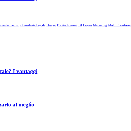
nte del lavoro
Consulente Legale
Deejay
Diritto Internet
DJ
Legno
Marketing
Mobili Trasforma
itale? I vantaggi
arlo al meglio