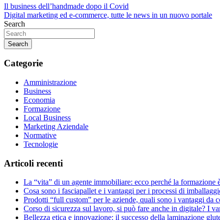
Navigazione
Il business dell’handmade dopo il Covid
Digital marketing ed e-commerce, tutte le news in un nuovo portale
articoli
Search
Search
Categorie
Amministrazione
Business
Economia
Formazione
Local Business
Marketing Aziendale
Normative
Tecnologie
Articoli recenti
La “vita” di un agente immobiliare: ecco perché la formazione 
Cosa sono i fasciapallet e i vantaggi per i processi di imballaggi
Prodotti “full custom” per le aziende, quali sono i vantaggi da 
Corso di sicurezza sul lavoro, si può fare anche in digitale? I v
Bellezza etica e innovazione: il successo della laminazione glut