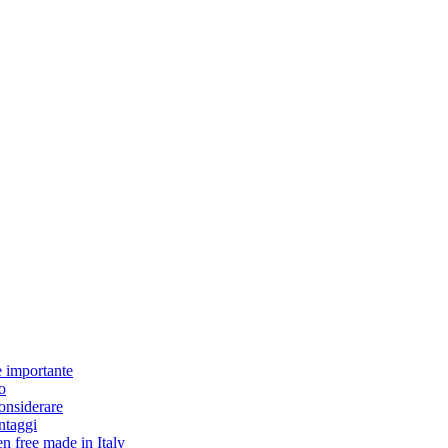
è importante
o
considerare
antaggi
en free made in Italy