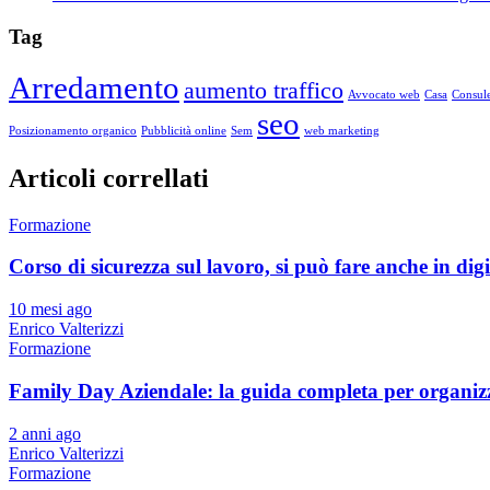
Tag
Arredamento
aumento traffico
Avvocato web
Casa
Consule
seo
Posizionamento organico
Pubblicità online
Sem
web marketing
Articoli correllati
Formazione
Corso di sicurezza sul lavoro, si può fare anche in dig
10 mesi ago
Enrico Valterizzi
Formazione
Family Day Aziendale: la guida completa per organizz
2 anni ago
Enrico Valterizzi
Formazione