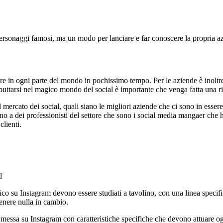
ei personaggi famosi, ma un modo per lanciare e far conoscere la propri
are in ogni parte del mondo in pochissimo tempo. Per le aziende è inoltr
buttarsi nel magico mondo del social è importante che venga fatta una ric
ercato dei social, quali siano le migliori aziende che ci sono in essere og
o a dei professionisti del settore che sono i social media mangaer che han
clienti.
l
bblico su Instagram devono essere studiati a tavolino, con una linea spec
ttenere nulla in cambio.
ssere messa su Instagram con caratteristiche specifiche che devono attuar