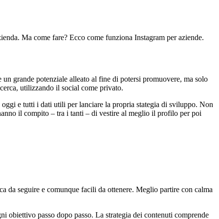
a azienda. Ma come fare? Ecco come funziona Instagram per aziende.
e un grande potenziale alleato al fine di potersi promuovere, ma solo
erca, utilizzando il social come privato.
gi e tutti i dati utili per lanciare la propria stategia di sviluppo. Non
no il compito – tra i tanti – di vestire al meglio il profilo per poi
ifica da seguire e comunque facili da ottenere. Meglio partire con calma
e ogni obiettivo passo dopo passo. La strategia dei contenuti comprende