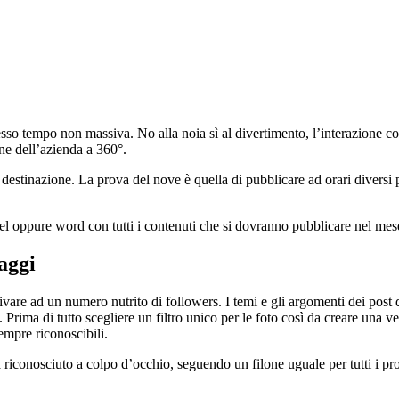
sso tempo non massiva. No alla noia sì al divertimento, l’interazione c
ne dell’azienda a 360°.
destinazione. La prova del nove è quella di pubblicare ad orari diversi p
cel oppure word con tutti i contenuti che si dovranno pubblicare nel mese,
aggi
are ad un numero nutrito di followers. I temi e gli argomenti dei post d
Prima di tutto scegliere un filtro unico per le foto così da creare una ve
empre riconoscibili.
riconosciuto a colpo d’occhio, seguendo un filone uguale per tutti i prof