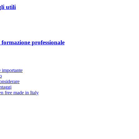
i utili
a formazione professionale
è importante
o
considerare
antaggi
en free made in Italy