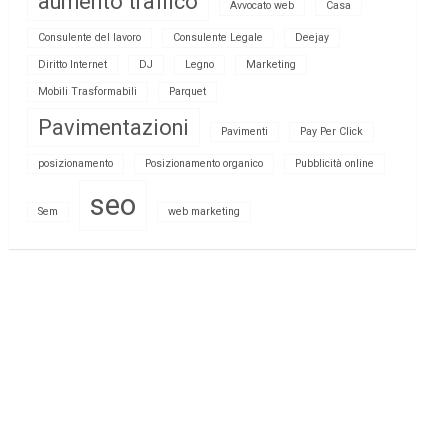
aumento traffico
Avvocato web
Casa
Consulente del lavoro
Consulente Legale
Deejay
Diritto Internet
DJ
Legno
Marketing
Mobili Trasformabili
Parquet
Pavimentazioni
Pavimenti
Pay Per Click
posizionamento
Posizionamento organico
Pubblicità online
seo
Sem
web marketing