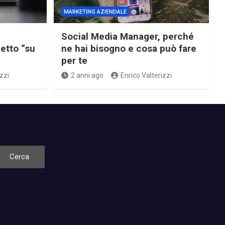
MARKETING AZIENDALE
Social Media Manager, perché
etto “su
ne hai bisogno e cosa può fare
per te
zzi
2 anni ago
Enrico Valterizzi
Cerca