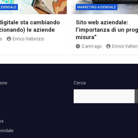
ZIENDALE
MARKETING AZIENDALE
digitale sta cambiando
Sito web aziendale:
uzionando) le aziende
l’importanza di un prog
misura”
o
Enrico Valterizzi
2 anni ago
Enrico Valteri
ione
Cerca
ss
iendale