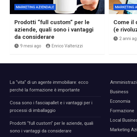
MARKETING AZIENDALE
MARKETING A
Prodotti “full custom” per le
Come il 
aziende, quali sono i vantaggi
(e rivol
da considerare
2 anni ag
9 mesi ago
Enrico Valterizzi
La “vita” di un agente immobiliare: ecco
Amministraz
perché la formazione è importante
Business
Economia
Cosa sono i fasciapallet e i vantaggi per i
processi di imballaggio
Formazione
Local Busine
Prodotti “full custom” per le aziende, quali
Marketing Az
sono i vantaggi da considerare