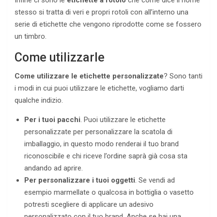
Infine ci sono le
etichette a rotolo
che come dice il nome
stesso si tratta di veri e propri rotoli con all’interno una
serie di etichette che vengono riprodotte come se fossero
un timbro.
Come utilizzarle
Come utilizzare le etichette personalizzate
? Sono tanti
i modi in cui puoi utilizzare le etichette, vogliamo darti
qualche indizio.
Per i tuoi pacchi
. Puoi utilizzare le etichette
personalizzate per personalizzare la scatola di
imballaggio, in questo modo renderai il tuo brand
riconoscibile e chi riceve l’ordine saprà già cosa sta
andando ad aprire.
Per personalizzare i tuoi oggetti
. Se vendi ad
esempio marmellate o qualcosa in bottiglia o vasetto
potresti scegliere di applicare un adesivo
personalizzato con il tuo brand. Anche se hai una