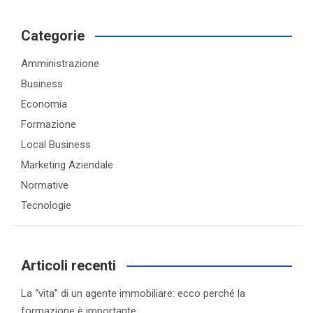
r
c
Categorie
h
Amministrazione
Business
Economia
Formazione
Local Business
Marketing Aziendale
Normative
Tecnologie
Articoli recenti
La “vita” di un agente immobiliare: ecco perché la
formazione è importante