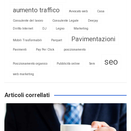
aumento traffico
Avvocato web
Casa
Consulente del lavoro
Consulente Legale
Deejay
Diritto Internet
DJ
Legno
Marketing
Pavimentazioni
Mobili Trasformabili
Parquet
Pavimenti
Pay Per Click
posizionamento
seo
Posizionamento organico
Pubblicità online
Sem
web marketing
Articoli correllati