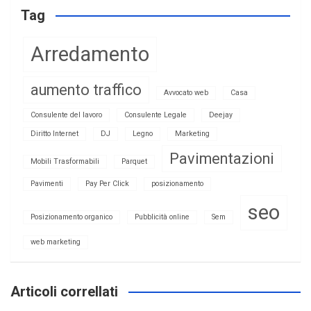
Tag
Arredamento
aumento traffico
Avvocato web
Casa
Consulente del lavoro
Consulente Legale
Deejay
Diritto Internet
DJ
Legno
Marketing
Pavimentazioni
Mobili Trasformabili
Parquet
Pavimenti
Pay Per Click
posizionamento
seo
Posizionamento organico
Pubblicità online
Sem
web marketing
Articoli correllati