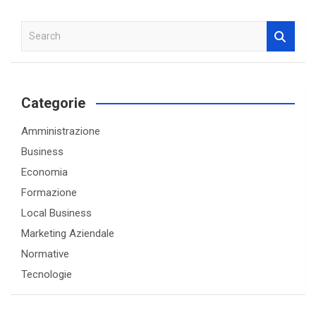
S
e
a
r
c
Categorie
h
Amministrazione
Business
Economia
Formazione
Local Business
Marketing Aziendale
Normative
Tecnologie