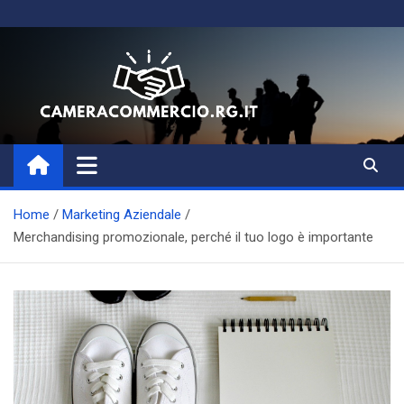
Skip
to
content
Magazine di Business, Aziende
e Amministrazione
Home
Marketing Aziendale
Merchandising promozionale, perché il tuo logo è importante